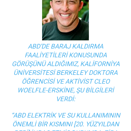
ABD’DE BARAJ KALDIRMA
FAALIYETILERI KONUSUNDA
GÖRÜŞÜNÜ ALDIĞIMIZ, KALIFORNIYA
ÜNIVERSITESI BERKELEY DOKTORA
ÖĞRENCISI VE AKTIVIST CLEO
WOELFLE-ERSKINE, ŞU BILGILERI
VERDI:
“ABD ELEKTRIK VE SU KULLANIMININ
ÖNEMLI BIR KISMINI [20. YÜZYILDAN