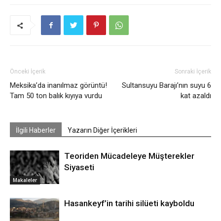
Önceki İçerik
Sonraki İçerik
Meksika’da inanılmaz görüntü!
Sultansuyu Barajı’nın suyu 6
Tam 50 ton balık kıyıya vurdu
kat azaldı
İlgili Haberler
Yazarın Diğer İçerikleri
Teoriden Mücadeleye Müşterekler
Siyaseti
Makaleler
Hasankeyf’in tarihi silüeti kayboldu