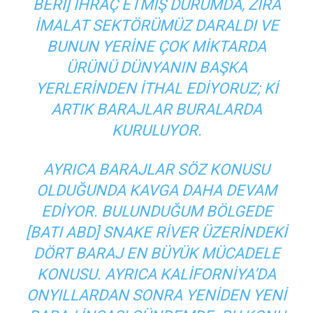
BERI] IHRAÇ ETMIŞ DURUMDA, ZIRA
IMALAT SEKTÖRÜMÜZ DARALDI VE
BUNUN YERINE ÇOK MIKTARDA
ÜRÜNÜ DÜNYANIN BAŞKA
YERLERINDEN ITHAL EDIYORUZ; KI
ARTIK BARAJLAR BURALARDA
KURULUYOR.
AYRICA BARAJLAR SÖZ KONUSU
OLDUĞUNDA KAVGA DAHA DEVAM
EDIYOR. BULUNDUĞUM BÖLGEDE
[BATI ABD] SNAKE RIVER ÜZERINDEKI
DÖRT BARAJ EN BÜYÜK MÜCADELE
KONUSU. AYRICA KALIFORNIYA’DA
ONYILLARDAN SONRA YENIDEN YENI