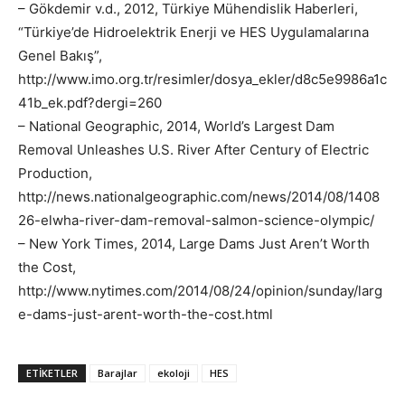
– Gökdemir v.d., 2012, Türkiye Mühendislik Haberleri,
“Türkiye’de Hidroelektrik Enerji ve HES Uygulamalarına
Genel Bakış”,
http://www.imo.org.tr/resimler/dosya_ekler/d8c5e9986a1c
41b_ek.pdf?dergi=260
– National Geographic, 2014, World’s Largest Dam
Removal Unleashes U.S. River After Century of Electric
Production,
http://news.nationalgeographic.com/news/2014/08/1408
26-elwha-river-dam-removal-salmon-science-olympic/
– New York Times, 2014, Large Dams Just Aren’t Worth
the Cost,
http://www.nytimes.com/2014/08/24/opinion/sunday/larg
e-dams-just-arent-worth-the-cost.html
ETIKETLER
Barajlar
ekoloji
HES