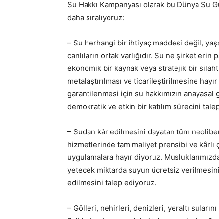
Su Hakkı Kampanyası olarak bu Dünya Su Gün
daha sıralıyoruz:
– Su herhangi bir ihtiyaç maddesi değil, yaş
canlıların ortak varlığıdır. Su ne şirketlerin
ekonomik bir kaynak veya stratejik bir silahtı
metalaştırılması ve ticarileştirilmesine hayı
garantilenmesi için su hakkımızın anayasal 
demokratik ve etkin bir katılım sürecini tale
– Sudan kâr edilmesini dayatan tüm neolibera
hizmetlerinde tam maliyet prensibi ve kârlı
uygulamalara hayır diyoruz. Musluklarımızdan 
yetecek miktarda suyun ücretsiz verilmesin
edilmesini talep ediyoruz.
– Gölleri, nehirleri, denizleri, yeraltı sular