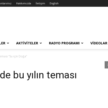
ınlarımız
Hakkımızda
İletişim
English
LER
AKTIVITELER
RADYO PROGRAMI
VIDEOLAR
eması “Su için Doğa”
e bu yılın teması