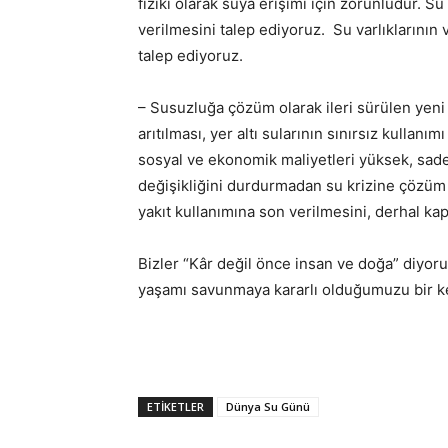
fiziki olarak suya erişimi için zorunludur. Su
verilmesini talep ediyoruz. Su varlıklarının 
talep ediyoruz.
– Susuzluğa çözüm olarak ileri sürülen yeni 
arıtılması, yer altı sularının sınırsız kullan
sosyal ve ekonomik maliyetleri yüksek, sade
değişikliğini durdurmadan su krizine çözüm b
yakıt kullanımına son verilmesini, derhal kap
Bizler “Kâr değil önce insan ve doğa” diyo
yaşamı savunmaya kararlı olduğumuzu bir ke
ETIKETLER
Dünya Su Günü