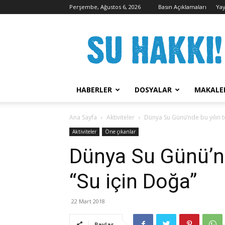
Perşembe, Ağustos 6, 2026
Basın Açıklamaları
Yay
Su
Hakkı
Kampanyası
HABERLER
DOSYALAR
MAKALE
Ana Sayfa
Aktiviteler
Dünya Su Günü’nde bu yılın t
Aktiviteler
Öne çıkanlar
Dünya Su Günü’nd
“Su için Doğa”
22 Mart 2018
Paylaş