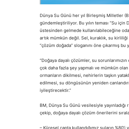
Dünya Su Günü her yıl Birleşmiş Milletler (B
gündemleştiriliyor. Bu yılın teması “Su için
üstesinden gelmede kullanılabileceğine odak
artık mümkün değil. Sel, kuraklık, su kirlil
“çözüm doğada” sloganını öne çıkarmış bu y
“Doğaya dayalı çözümler, su sorunlarımızın ç
çok daha fazla şey yapmalı ve mümkün olan ye
ormanların dikilmesi, nehirlerin taşkın yata
edilmesi, su döngüsünün yeniden canlandırıl
iyileştirecektir.”
BM, Dünya Su Günü vesilesiyle yayınladığı r
çekip, doğaya dayalı çözüm önerilerini sırala
– Küresel çapta kullandığımız suların %80’i y