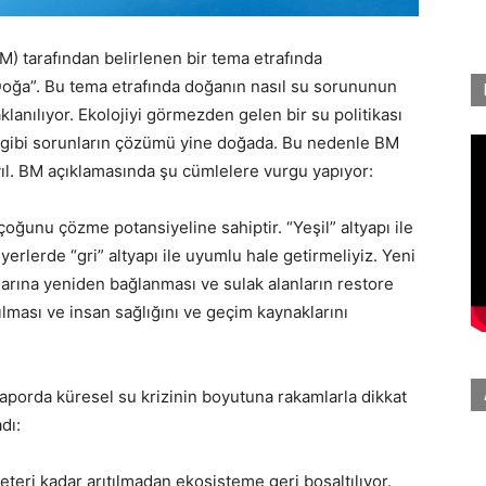
M) tarafından belirlenen bir tema etrafında
 Doğa”. Bu tema etrafında doğanın nasıl su sorununun
lanılıyor.
Ekolojiyi görmezden gelen bir su politikası
iği gibi sorunların çözümü yine doğada. Bu nedenle BM
ıl. BM açıklamasında şu cümlelere vurgu yapıyor:
oğunu çözme potansiyeline sahiptir. “Yeşil” altyapı ile
rlerde “gri” altyapı ile uyumlu hale getirmeliyiz. Yeni
klarına yeniden bağlanması ve sulak alanların restore
ması ve insan sağlığını ve geçim kaynaklarını
aporda küresel su krizinin boyutuna rakamlarla dikkat
dı:
eteri kadar arıtılmadan ekosisteme geri boşaltılıyor.