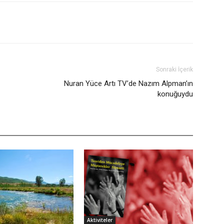
Sonraki İçerik
Nuran Yüce Artı TV’de Nazım Alpman’ın
konuğuydu
Aktiviteler