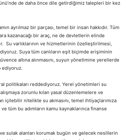
ü’nde de daha önce dile getirdiğimiz talepleri bir kez
amın ayrılmaz bir parçası, temel bir insan hakkıdır. Tüm
 para kazanacağı bir araç, ne de devletlerin elinde
r. Su varlıklarının ve hizmetlerinin özelleştirilmesi,
r diyoruz. Suya tüm canlıların eşit biçimde erişiminin
güvence altına alınmasını, suyun yönetimine yerellerde
p ediyoruz.
l politikaları reddediyoruz. Yerel yönetimleri su
 çalışmaya zorunlu kılan yasal düzenlemelere ve
içilebilir nitelikte su akmasını, temel ihtiyaçlarımıza
i ve tüm bu adımların kamu kaynaklarınca finanse
ını ve sulak alanları korumak bugün ve gelecek nesillerin