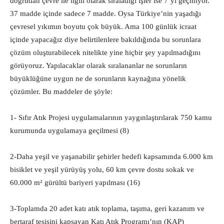
doğrudan çevre ile ilgili olarak sıraladığı işler ise 7’yi geçmiyor.
37 madde içinde sadece 7 madde. Oysa Türkiye’nin yaşadığı
çevresel yıkımın boyutu çok büyük. Ama 100 günlük icraat
içinde yapacağız diye belirtilenlere bakıldığında bu sorunlara
çözüm oluşturabilecek nitelikte yine hiçbir şey yapılmadığını
görüyoruz. Yapılacaklar olarak sıralananlar ne sorunların
büyüklüğüne uygun ne de sorunların kaynağına yönelik
çözümler. Bu maddeler de şöyle:
1- Sıfır Atık Projesi uygulamalarının yaygınlaştırılarak 750 kamu
kurumunda uygulamaya geçilmesi (8)
2-Daha yeşil ve yaşanabilir şehirler hedefi kapsamında 6.000 km
bisiklet ve yeşil yürüyüş yolu, 60 km çevre dostu sokak ve
60.000 m² gürültü bariyeri yapılması (16)
3-Toplamda 20 adet katı atık toplama, taşıma, geri kazanım ve
bertaraf tesisini kapsayan Katı Atık Programı’nın (KAP)