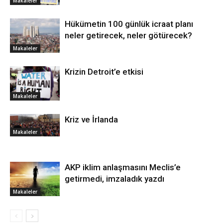
Makaleler
Hükümetin 100 günlük icraat planı
neler getirecek, neler götürecek?
Makaleler
Krizin Detroit’e etkisi
Makaleler
Kriz ve İrlanda
Makaleler
AKP iklim anlaşmasını Meclis’e
getirmedi, imzaladık yazdı
Makaleler