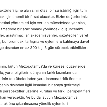
ktörleri içine alan sınır ötesi bir su işbirliği için tüm
 için önemli bir fırsat olacaktır. Bizim değerlerimizi
önetimi yöntemleri için verilen mücadelede yer alan,
hizmetinde bir araç olması yönündeki düşüncemizi
ler, araştırmacılar, akademisyenler, gazeteciler, yerel
ri, bu forumdaki tartışma ve eylemlere katılmaya davet
 dışından en az 300 kişi 3 gün sürecek etkinliklere
ımının, bütün Mezopotamya’da ve küresel düzeylerde
e, yerel bilgilerin dünyanın farklı kısımlarından
ğerinin tecrübelerinden yararlanması kritik öneme
nin dışından ilgili insanları bir araya getirmeyi
klı perspektifler üzerine kurulan ve farklı perspektifleri
mkan verecektir. Ve bu da, suyun Mezopotamya
olarak öne çıkarılmasına yönelik eylemleri