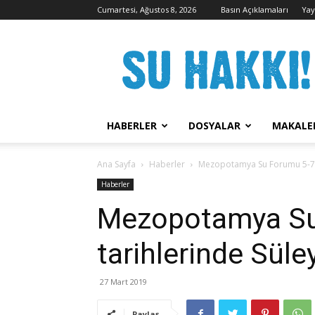
Cumartesi, Ağustos 8, 2026
Basın Açıklamaları
Yay
Su
Hakkı
Kampanyası
HABERLER
DOSYALAR
MAKALE
Ana Sayfa
Haberler
Mezopotamya Su Forumu 5-7 N
Haberler
Mezopotamya Su
tarihlerinde Sül
27 Mart 2019
Paylaş