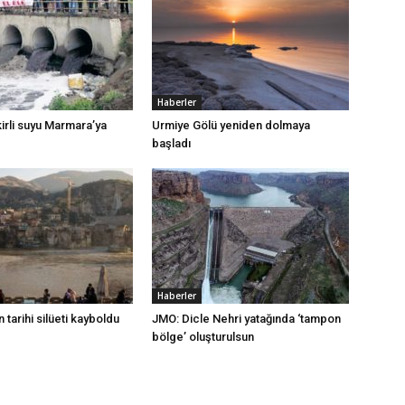
Haberler
irli suyu Marmara’ya
Urmiye Gölü yeniden dolmaya
başladı
Haberler
 tarihi silüeti kayboldu
JMO: Dicle Nehri yatağında ‘tampon
bölge’ oluşturulsun