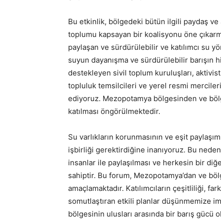
Bu etkinlik, bölgedeki bütün ilgili paydaş ve a
toplumu kapsayan bir koalisyonu öne çıkarmak
paylaşan ve sürdürülebilir ve katılımcı su y
suyun dayanışma ve sürdürülebilir barışın 
destekleyen sivil toplum kuruluşları, aktivist
topluluk temsilcileri ve yerel resmi mercile
ediyoruz. Mezopotamya bölgesinden ve bölge
katılması öngörülmektedir.
Su varlıkların korunmasının ve eşit paylaş
işbirliği gerektirdiğine inanıyoruz. Bu nedenl
insanlar ile paylaşılması ve herkesin bir di
sahiptir. Bu forum, Mezopotamya’dan ve bölge
amaçlamaktadır. Katılımcıların çeşitliliği, far
somutlaştıran etkili planlar düşünmemize i
bölgesinin ulusları arasında bir barış gücü 