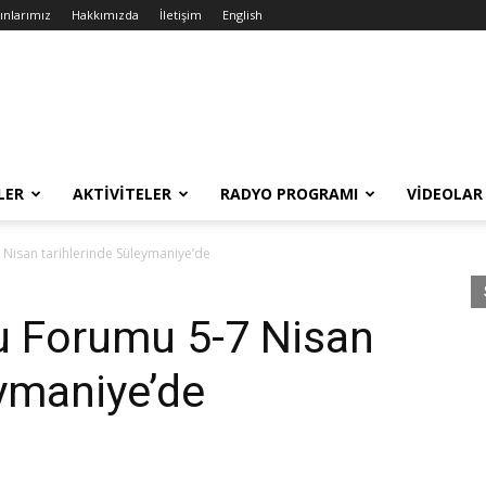
ınlarımız
Hakkımızda
İletişim
English
LER
AKTIVITELER
RADYO PROGRAMI
VIDEOLAR
isan tarihlerinde Süleymaniye’de
 Forumu 5-7 Nisan
eymaniye’de