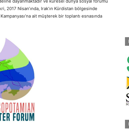
line dayanmaktadır ve küresel dünya sosyal forumu
ikri, 2017 Nisan’ında, Irak’ın Kürdistan bölgesinde
 Kampanyası’na ait müşterek bir toplantı esnasında