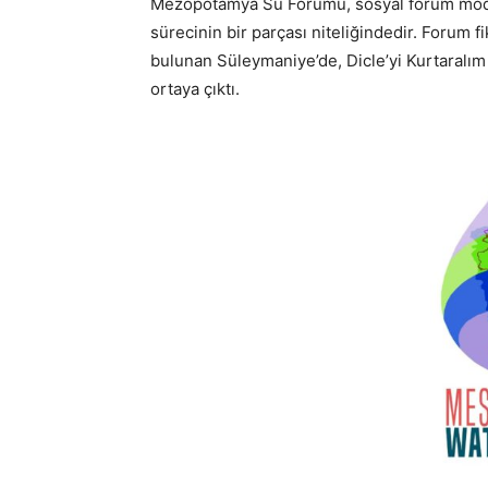
Mezopotamya Su Forumu, sosyal forum mode
sürecinin bir parçası niteliğindedir. Forum f
bulunan Süleymaniye’de, Dicle’yi Kurtaralım
ortaya çıktı.