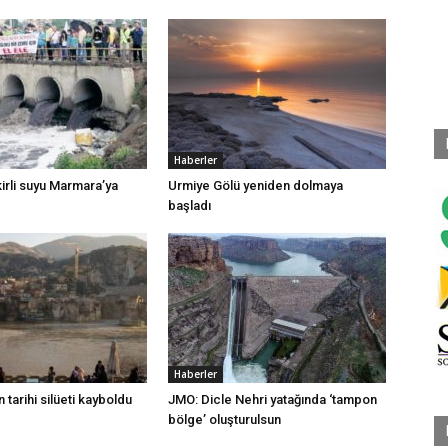
Haberler
irli suyu Marmara’ya
Urmiye Gölü yeniden dolmaya
başladı
Haberler
 tarihi silüeti kayboldu
JMO: Dicle Nehri yatağında ‘tampon
bölge’ oluşturulsun