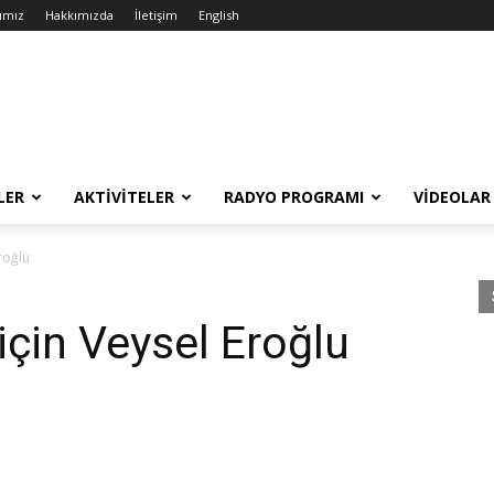
ımız
Hakkımızda
İletişim
English
LER
AKTIVITELER
RADYO PROGRAMI
VIDEOLAR
roğlu
için Veysel Eroğlu