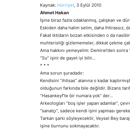
Kaynak:
Hürriyet
, 3 Eylül 2010
Ahmet Hakan
İşine biraz fazla odaklanmış, çalışkan ve d
Eskiden daha halim selim, daha ihtirassız, da
Fakat iktidarın bozan etkisinden o da nasibin
muhterisliği gizlememeler, dikkat çekme çaba
Ama hakkını yemeyelim: Demirel’den sonra “B
“Su” işini de gayet iyi bilir…
* * *
Ama sorun şuradadır:
Kendisini “ihtisas” alanına o kadar kaptırmışt
olduğunun farkında bile değildir. Bizans ta
“Hasankeyf’te bir numara yok” der…
Arkeologları “boş işler yapan adamlar”, çevre
“sanatçı”, sadece kendi işini yapması gereken
Tarkan şarkı söyleyecektir, Veysel Bey baraj
işine burnunu sokmayacaktır.