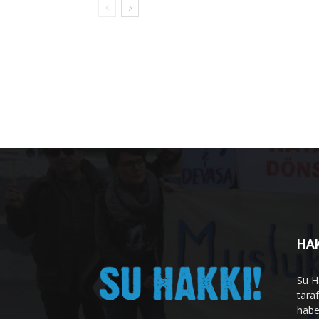
HA
Su H
tara
habe