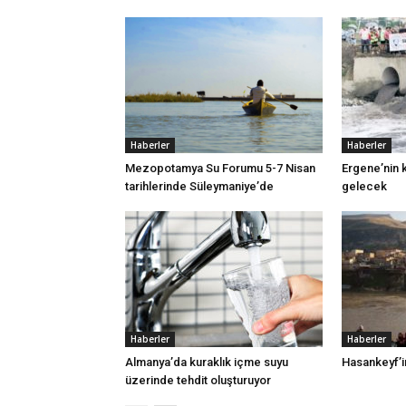
Haberler
Haberler
Mezopotamya Su Forumu 5-7 Nisan
Ergene’nin k
tarihlerinde Süleymaniye’de
gelecek
Haberler
Haberler
Almanya’da kuraklık içme suyu
Hasankeyf’in
üzerinde tehdit oluşturuyor