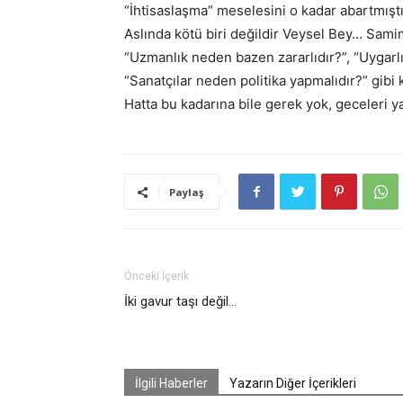
“İhtisaslaşma” meselesini o kadar abartmıştır
Aslında kötü biri değildir Veysel Bey… Samimi
“Uzmanlık neden bazen zararlıdır?”, “Uygarl
“Sanatçılar neden politika yapmalıdır?” gibi
Hatta bu kadarına bile gerek yok, geceleri 
Paylaş
Önceki İçerik
İki gavur taşı değil…
İlgili Haberler
Yazarın Diğer İçerikleri