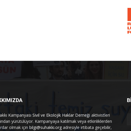
KKIMIZDA
B
akkı Kampanyası
Sivil ve Ekolojik Haklar Derneği
aktivistleri
fından yürütülüyor. Kampanyaya katılmak veya etkinliklerden
rdar olmak için
bilgi@suhakki.org
adresiyle irtibata geçebilir,