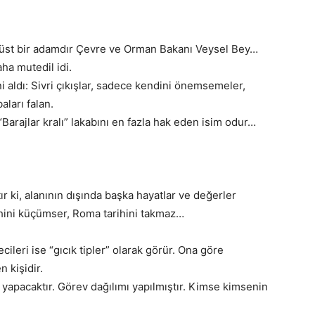
ürüst bir adamdır Çevre ve Orman Bakanı Veysel Bey…
ha mutedil idi.
i aldı: Sivri çıkışlar, sadece kendini önemsemeler,
ları falan.
arajlar kralı” lakabını en fazla hak eden isim odur…
ır ki, alanının dışında başka hayatlar ve değerler
rihini küçümser, Roma tarihini takmaz…
cileri ise “gıcık tipler” olarak görür. Ona göre
 kişidir.
 yapacaktır. Görev dağılımı yapılmıştır. Kimse kimsenin