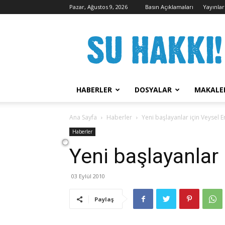
Pazar, Ağustos 9, 2026
Basın Açıklamaları
Yayınlar
Su
Hakkı
Kampanyası
HABERLER
DOSYALAR
MAKALE
Ana Sayfa
Haberler
Yeni başlayanlar için Veysel E
Haberler
Yeni başlayanlar 
03 Eylül 2010
Paylaş