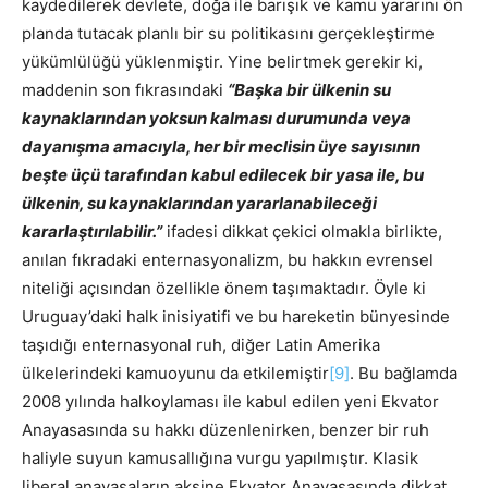
kaydedilerek devlete, doğa ile barışık ve kamu yararını ön
planda tutacak planlı bir su politikasını gerçekleştirme
yükümlülüğü yüklenmiştir. Yine belirtmek gerekir ki,
maddenin son fıkrasındaki
“Başka bir ülkenin su
kaynaklarından yoksun kalması durumunda veya
dayanışma amacıyla, her bir meclisin üye sayısının
beşte üçü tarafından kabul edilecek bir yasa ile, bu
ülkenin, su kaynaklarından yararlanabileceği
kararlaştırılabilir.”
ifadesi dikkat çekici olmakla birlikte,
anılan fıkradaki enternasyonalizm, bu hakkın evrensel
niteliği açısından özellikle önem taşımaktadır. Öyle ki
Uruguay’daki halk inisiyatifi ve bu hareketin bünyesinde
taşıdığı enternasyonal ruh, diğer Latin Amerika
ülkelerindeki kamuoyunu da etkilemiştir
[9]
. Bu bağlamda
2008 yılında halkoylaması ile kabul edilen yeni Ekvator
Anayasasında su hakkı düzenlenirken, benzer bir ruh
haliyle suyun kamusallığına vurgu yapılmıştır. Klasik
liberal anayasaların aksine Ekvator Anayasasında dikkat