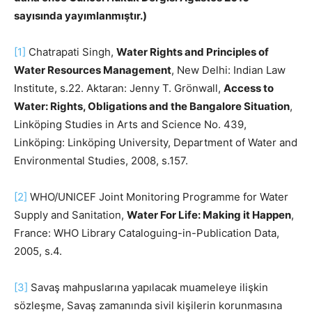
sayısında yayımlanmıştır.)
[1]
Chatrapati Singh,
Water Rights and Principles of
Water Resources Management
, New Delhi: Indian Law
Institute, s.22. Aktaran: Jenny T. Grönwall,
Access to
Water: Rights, Obligations and the Bangalore Situation
,
Linköping Studies in Arts and Science No. 439,
Linköping: Linköping University, Department of Water and
Environmental Studies, 2008, s.157.
[2]
WHO/UNICEF Joint Monitoring Programme for Water
Supply and Sanitation,
Water For Life: Making it Happen
,
France: WHO Library Cataloguing-in-Publication Data,
2005, s.4.
[3]
Savaş mahpuslarına yapılacak muameleye ilişkin
sözleşme, Savaş zamanında sivil kişilerin korunmasına