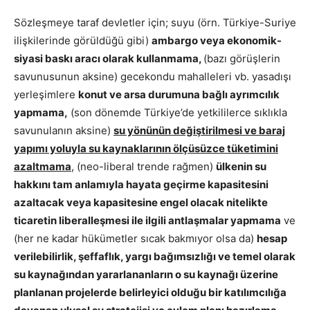
Sözleşmeye taraf devletler için; suyu (örn. Türkiye-Suriye
ilişkilerinde görüldüğü gibi)
ambargo veya ekonomik-
siyasi baskı aracı olarak kullanmama,
(bazı görüşlerin
savunusunun aksine) gecekondu mahalleleri vb. yasadışı
yerleşimlere
konut ve arsa durumuna bağlı ayrımcılık
yapmama,
(son dönemde Türkiye’de yetkililerce sıklıkla
savunulanın aksine)
su yönünün değiştirilmesi ve baraj
yapımı yoluyla su kaynaklarının ölçüsüzce tüketimini
azaltmama
, (neo-liberal trende rağmen)
ülkenin su
hakkını tam anlamıyla hayata geçirme kapasitesini
azaltacak veya kapasitesine engel olacak nitelikte
ticaretin liberalleşmesi ile ilgili antlaşmalar yapmama
ve
(her ne kadar hükümetler sıcak bakmıyor olsa da)
hesap
verilebilirlik, şeffaflık, yargı bağımsızlığı ve temel olarak
su kaynağından yararlananların o su kaynağı üzerine
planlanan projelerde belirleyici olduğu bir katılımcılığa