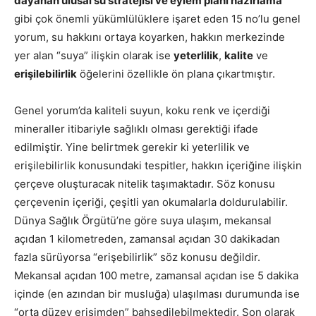
dayanan ulusal su stratejisi ve eylem planı hazırlama
gibi çok önemli yükümlülüklere işaret eden 15 no’lu genel
yorum, su hakkını ortaya koyarken, hakkın merkezinde
yer alan “suya” ilişkin olarak ise
yeterlilik
,
kalite
ve
erişilebilirlik
öğelerini özellikle ön plana çıkartmıştır.
Genel yorum’da kaliteli suyun, koku renk ve içerdiği
mineraller itibariyle sağlıklı olması gerektiği ifade
edilmiştir. Yine belirtmek gerekir ki yeterlilik ve
erişilebilirlik konusundaki tespitler, hakkın içeriğine ilişkin
çerçeve oluşturacak nitelik taşımaktadır. Söz konusu
çerçevenin içeriği, çeşitli yan okumalarla doldurulabilir.
Dünya Sağlık Örgütü’ne göre suya ulaşım, mekansal
açıdan 1 kilometreden, zamansal açıdan 30 dakikadan
fazla sürüyorsa “erişebilirlik” söz konusu değildir.
Mekansal açıdan 100 metre, zamansal açıdan ise 5 dakika
içinde (en azından bir musluğa) ulaşılması durumunda ise
“orta düzey erişimden” bahsedilebilmektedir. Son olarak