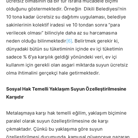
ücretsiz olmasının da bir tür israfla mücadele biçimi
olduğunu göstermektedir. Örneğin Dikili Belediyesi’nin
10 tona kadar ücretsiz su dağıtımı uygulaması, belediye
sakinlerinin kolektif iradesi ve 10 tondan sonra “para
verilecek olması” bilinciyle daha az su harcamasına
neden olduğu bilinmektedir
[6]
. Belirtmek gerekir ki,
dünyadaki bütün su tüketiminin içinde ev içi tüketimin
sadece % 6’ya karşılık geldiği yönündeki veri, ev içi
kullanım için gerekli olan asgari miktarda suyun ücretsiz
olma ihtimalini gerçekçi hale getirmektedir.
Sosyal Hak Temelli Yaklaşım Suyun Özelleştirilmesine
Karşıdır
Metalaşmaya karşı hak temelli eğilim, yaklaşım biçimine
paralel olarak suyun özelleştirilmesine de karşı
çıkmaktadır. Çünkü bu yaklaşıma göre suyun
özelleştirilmesi durumunda, kamusal güvenceye nazaran