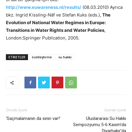
http://www.euwareness.nl/results/
(08.03.2010) Ayrıca
bkz. Ingrid Kissling-Näf ve Stefan Kuks (eds.),
The
Evolution of National Water Regimes in Europe:
Transitions in Water Rights and Water Policies
,
London:Springer Publication, 2005.
ETIKETLER
özelleştirme
su hakkı
Önceki İçerik
Sonraki İçerik
‘Saçmalamanın da sınırı var!’
Uluslararası Su Hakkı
Sempozyumu 5-6 Kasım’da
Diyarbakır’da