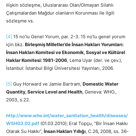
ilişkin sözleşme, Uluslararası Olan/Olmayan Silahlı
Çatışmalardan Mağdur olanların Korunması ile ilgili
sözleşme vs.
[4]
15 no’lu Genel Yorum, par. 2-3. 15 no’lu genel yorum
için bkz.
Birleşmiş Milletler’de İnsan Hakları Yorumları:
İnsan Hakları Komitesi ve Ekonomik, Sosyal ve Kültürel
Haklar Komitesi: 1981-2006
, Lema Uyar (der. ve çev.),
İstanbul: İstanbul Bilgi Üniversitesi Yayınları, 2006.
[5]
Guy Horward ve Jamie Bartram,
Domestic Water
Quantity, Service Level and Health
, Geneva: WHO.,
2003, s.22.
http://www.who.int/water_sanitation_health/diseases/
WSH03.02.pdf
(01.03.2010); Eral Topçu, “Bir İnsan Hakkı
Olarak Su Hakkı”,
İnsan Hakları Yıllığı
, C.26, 2008, ss. 36-