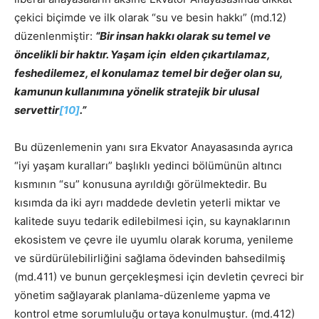
çekici biçimde ve ilk olarak “su ve besin hakkı” (md.12)
düzenlenmiştir:
“Bir insan hakkı olarak su temel ve
öncelikli bir haktır. Yaşam için elden çıkartılamaz,
feshedilemez, el konulamaz temel bir değer olan su,
kamunun kullanımına yönelik stratejik bir ulusal
servettir
[10]
.”
Bu düzenlemenin yanı sıra Ekvator Anayasasında ayrıca
“iyi yaşam kuralları” başlıklı yedinci bölümünün altıncı
kısmının “su” konusuna ayrıldığı görülmektedir. Bu
kısımda da iki ayrı maddede devletin yeterli miktar ve
kalitede suyu tedarik edilebilmesi için, su kaynaklarının
ekosistem ve çevre ile uyumlu olarak koruma, yenileme
ve sürdürülebilirliğini sağlama ödevinden bahsedilmiş
(md.411) ve bunun gerçekleşmesi için devletin çevreci bir
yönetim sağlayarak planlama-düzenleme yapma ve
kontrol etme sorumluluğu ortaya konulmuştur. (md.412)