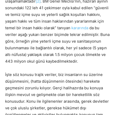
ulaşamamaktadır
[2]
. BM Genel Meclisi’nin, haziran ayının
sonundaki 122 leh 41 çekimser oyla kabul edilen “güvenli
ve temiz içme suyu ve yeterli sağlık koşulları hakkını,
yaşam hakkı ve tüm insan haklarından yararlanmak için
temel bir insan hakkı olarak” tanıyan
kararında
da bu
veriler aşağı yukarı benzer biçimde tekrar edilmiştir. Buna
göre, örneğin yine yeterli içme suyu ve sanitasyonun
bulunmaması ile bağlantılı olarak, her yıl sadece (5 yaşın
altı nüfusta) yaklaşık olarak 1.5 milyon çocuk ölmekte ve
443 milyon okul günü kaybedilmektedir.
İşte söz konusu trajik veriler, biz insanların su üzerine
düşünmesini, (hatta düşünmenin ötesinde) harekete
geçmesini zorunlu kılıyor. Gerçi halihazırda bu konuya
ilişkin mevcut ve gelişmekte olan bir hareketlilik söz
konusudur. Konu ile ilgilenenler arasında, gerek devletler
ve çok uluslu şirketler, gerekse hükümet dışı
örgütlenmeler ve aktivistler bulunmakta; konunun tam