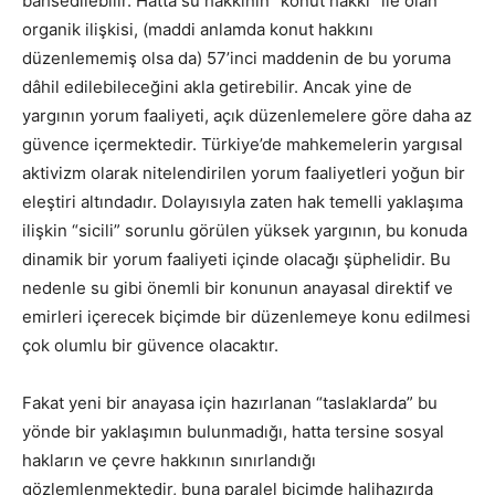
bahsedilebilir. Hatta su hakkının “konut hakkı” ile olan
organik ilişkisi, (maddi anlamda konut hakkını
düzenlememiş olsa da) 57’inci maddenin de bu yoruma
dâhil edilebileceğini akla getirebilir. Ancak yine de
yargının yorum faaliyeti, açık düzenlemelere göre daha az
güvence içermektedir. Türkiye’de mahkemelerin yargısal
aktivizm olarak nitelendirilen yorum faaliyetleri yoğun bir
eleştiri altındadır. Dolayısıyla zaten hak temelli yaklaşıma
ilişkin “sicili” sorunlu görülen yüksek yargının, bu konuda
dinamik bir yorum faaliyeti içinde olacağı şüphelidir. Bu
nedenle su gibi önemli bir konunun anayasal direktif ve
emirleri içerecek biçimde bir düzenlemeye konu edilmesi
çok olumlu bir güvence olacaktır.
Fakat yeni bir anayasa için hazırlanan “taslaklarda” bu
yönde bir yaklaşımın bulunmadığı, hatta tersine sosyal
hakların ve çevre hakkının sınırlandığı
gözlemlenmektedir, buna paralel biçimde halihazırda