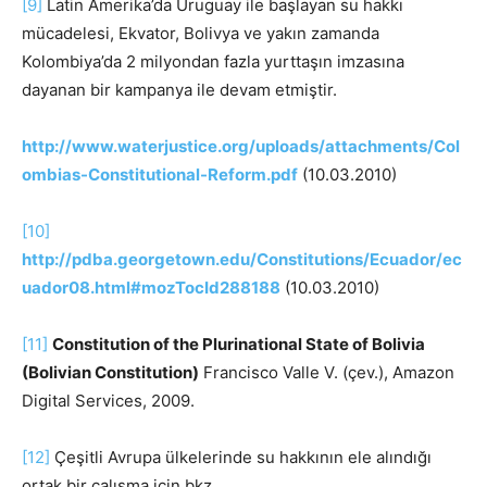
[9]
Latin Amerika’da Uruguay ile başlayan su hakkı
mücadelesi, Ekvator, Bolivya ve yakın zamanda
Kolombiya’da 2 milyondan fazla yurttaşın imzasına
dayanan bir kampanya ile devam etmiştir.
http://www.waterjustice.org/uploads/attachments/Col
ombias-Constitutional-Reform.pdf
(10.03.2010)
[10]
http://pdba.georgetown.edu/Constitutions/Ecuador/ec
uador08.html#mozTocId288188
(10.03.2010)
[11]
Constitution of the Plurinational State of Bolivia
(Bolivian Constitution)
Francisco Valle V. (çev.), Amazon
Digital Services, 2009.
[12]
Çeşitli Avrupa ülkelerinde su hakkının ele alındığı
ortak bir çalışma için bkz.