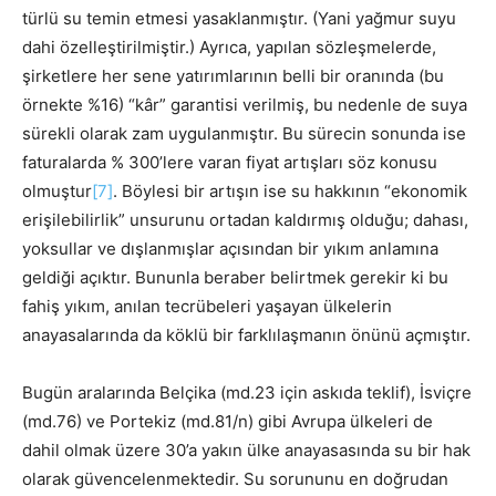
türlü su temin etmesi yasaklanmıştır. (Yani yağmur suyu
dahi özelleştirilmiştir.) Ayrıca, yapılan sözleşmelerde,
şirketlere her sene yatırımlarının belli bir oranında (bu
örnekte %16) “kâr” garantisi verilmiş, bu nedenle de suya
sürekli olarak zam uygulanmıştır. Bu sürecin sonunda ise
faturalarda % 300’lere varan fiyat artışları söz konusu
olmuştur
[7]
. Böylesi bir artışın ise su hakkının “ekonomik
erişilebilirlik” unsurunu ortadan kaldırmış olduğu; dahası,
yoksullar ve dışlanmışlar açısından bir yıkım anlamına
geldiği açıktır. Bununla beraber belirtmek gerekir ki bu
fahiş yıkım, anılan tecrübeleri yaşayan ülkelerin
anayasalarında da köklü bir farklılaşmanın önünü açmıştır.
Bugün aralarında Belçika (md.23 için askıda teklif), İsviçre
(md.76) ve Portekiz (md.81/n) gibi Avrupa ülkeleri de
dahil olmak üzere 30’a yakın ülke anayasasında su bir hak
olarak güvencelenmektedir. Su sorununu en doğrudan