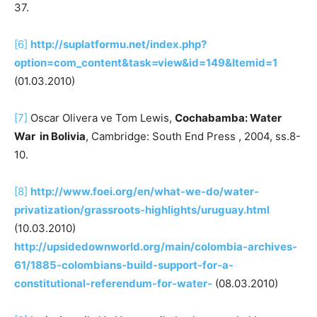
37.
[6]
http://suplatformu.net/index.php?
option=com_content&task=view&id=149&Itemid=1
(01.03.2010)
[7]
Oscar Olivera ve Tom Lewis,
Cochabamba: Water
War in Bolivia
, Cambridge: South End Press , 2004, ss.8-
10.
[8]
http://www.foei.org/en/what-we-do/water-
privatization/grassroots-highlights/uruguay.html
(10.03.2010)
http://upsidedownworld.org/main/colombia-archives-
61/1885-colombians-build-support-for-a-
constitutional-referendum-for-water-
(08.03.2010)