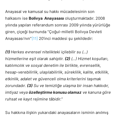
Anayasal ve kamusal su hakkı mücadelesinin son
halkasını ise
Bolivya Anayasası
oluşturmaktadır. 2008
yılında yapılan referandum sonrası 2009 yılında yürürlüğe
giren, çiçeği burnunda “Çoğul-milletli Bolivya Devleti
Anayasası’nın”
[11]
20’inci maddesi şu şekildedir:
(1)
Herkes evrensel nitelikteki içilebilir su (…)
hizmetlerine eşit olarak sahiptir.
(2)
(…) Hizmet koşulları,
katılımcılık ve sosyal denetim ile birlikte, evrensellik,
hesap-verebilirlik, ulaşılabilirlik, süreklilik, kalite, etkililik,
etkinlik, adalet ve güvenceli olma kriterlerini taşımak
zorundadır.
(3)
Su ve temizliğe ulaşma bir insan hakkıdır,
imtiyaz veya
özelleştirme konusu olamaz
ve kanuna göre
ruhsat ve kayıt rejimine tâbidir.”
Su hakkına ilişkin yukarıdaki anayasaların isminin anılmış