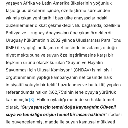
yaşayan Afrika ve Latin Amerika ülkelerinin yoğunluk
taşıdığı bu ülkelerin içinde, özelleştirme sürecinden
yıkımla çıkan yeni tarihli bazı ülke anayasalarındaki
düzenlemeler dikkat çekmektedir. Bu bağlamda, özellikle
Bolivya ve Uruguay Anayasaları öne çıkan örneklerdir.
Uruguay hükümetinin 2002 yılında Uluslararası Para Fonu
(IMF) ile yaptığı antlaşma neticesinde imzalamış olduğu
niyet mektubuna ve suyun özelleştirilmesine karşı bir
tepkinin ürünü olarak kurulan “Suyun ve Hayatın
Savunması için Ulusal Komisyon” (CNDAV) isimli sivil
örgütlenmenin yaptığı kampanyanın neticesinde halk
inisiyatifi yoluyla bir teklif hazırlanmış ve bu teklif, yapılan
referandumda halkın %62,75’sinin lehe oyuyla yürürlük
kazanmıştır
[8]
. Halkın oyladığı metinde su hakkı temel
olarak,
“Su yaşam için temel doğa kaynağıdır. Güvenli
suya ve temizliğe erişim temel bir insan hakkıdır”
ifadesi
ile güvencelenmiş, madde ile suyun kamusal mülkiyeti