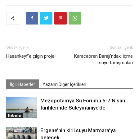
Önceki İçerik
Sonraki İçerik
Hasankeyf’e çılgın proje!
Karacaören Barajı’ndaki içme
suyu tartışmaları
İlgili Haberler
Yazarın Diğer İçerikleri
Mezopotamya Su Forumu 5-7 Nisan
tarihlerinde Süleymaniye’de
Haberler
Ergene’nin kirli suyu Marmara’ya
gelecek