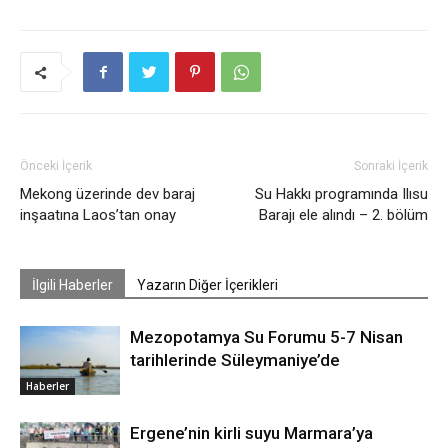
Önceki İçerik
Sonraki İçerik
Mekong üzerinde dev baraj
Su Hakkı programında Ilısu
inşaatına Laos’tan onay
Barajı ele alındı – 2. bölüm
İlgili Haberler
Yazarın Diğer İçerikleri
Mezopotamya Su Forumu 5-7 Nisan
tarihlerinde Süleymaniye’de
Haberler
Ergene’nin kirli suyu Marmara’ya