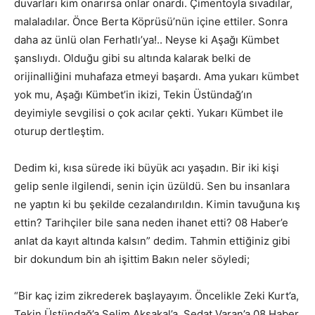
duvarları kim onarırsa onlar onardı. Çimentoyla sıvadılar,
malaladılar. Önce Berta Köprüsü’nün içine ettiler. Sonra
daha az ünlü olan Ferhatlı’ya!.. Neyse ki Aşağı Kümbet
şanslıydı. Olduğu gibi su altında kalarak belki de
orijinalliğini muhafaza etmeyi başardı. Ama yukarı kümbet
yok mu, Aşağı Kümbet’in ikizi, Tekin Üstündağ’ın
deyimiyle sevgilisi o çok acılar çekti. Yukarı Kümbet ile
oturup dertleştim.
Dedim ki, kısa sürede iki büyük acı yaşadın. Bir iki kişi
gelip senle ilgilendi, senin için üzüldü. Sen bu insanlara
ne yaptın ki bu şekilde cezalandırıldın. Kimin tavuğuna kış
ettin? Tarihçiler bile sana neden ihanet etti? 08 Haber’e
anlat da kayıt altında kalsın” dedim. Tahmin ettiğiniz gibi
bir dokundum bin ah işittim Bakın neler söyledi;
“Bir kaç izim zikrederek başlayayım. Öncelikle Zeki Kurt’a,
Tekin Üstündağ’a Selim Aksakal’a, Sedat Varan’a 08 Haber