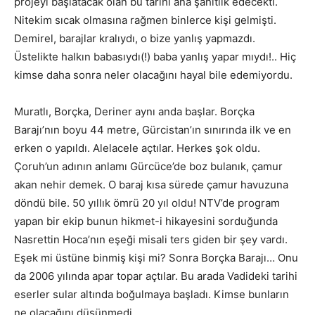
projeyi başlatacak olan bu tarihi ana şahitlik edecekti.
Nitekim sıcak olmasına rağmen binlerce kişi gelmişti.
Demirel, barajlar kralıydı, o bize yanlış yapmazdı.
Üstelikte halkın babasıydı(!) baba yanlış yapar mıydı!.. Hiç
kimse daha sonra neler olacağını hayal bile edemiyordu.
Muratlı, Borçka, Deriner aynı anda başlar. Borçka
Barajı’nın boyu 44 metre, Gürcistan’ın sınırında ilk ve en
erken o yapıldı. Alelacele açtılar. Herkes şok oldu.
Çoruh’un adının anlamı Gürcüce’de boz bulanık, çamur
akan nehir demek. O baraj kısa sürede çamur havuzuna
döndü bile. 50 yıllık ömrü 20 yıl oldu! NTV’de program
yapan bir ekip bunun hikmet-i hikayesini sorduğunda
Nasrettin Hoca’nın eşeği misali ters giden bir şey vardı.
Eşek mi üstüne binmiş kişi mi? Sonra Borçka Barajı… Onu
da 2006 yılında apar topar açtılar. Bu arada Vadideki tarihi
eserler sular altında boğulmaya başladı. Kimse bunların
ne olacağını düşünmedi.