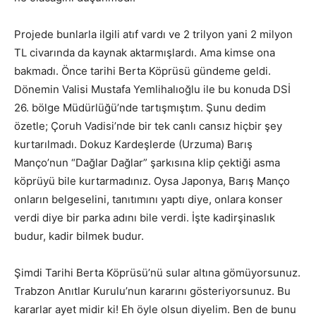
Projede bunlarla ilgili atıf vardı ve 2 trilyon yani 2 milyon
TL civarında da kaynak aktarmışlardı. Ama kimse ona
bakmadı. Önce tarihi Berta Köprüsü gündeme geldi.
Dönemin Valisi Mustafa Yemlihalıoğlu ile bu konuda DSİ
26. bölge Müdürlüğü’nde tartışmıştım. Şunu dedim
özetle; Çoruh Vadisi’nde bir tek canlı cansız hiçbir şey
kurtarılmadı. Dokuz Kardeşlerde (Urzuma) Barış
Manço’nun “Dağlar Dağlar” şarkısına klip çektiği asma
köprüyü bile kurtarmadınız. Oysa Japonya, Barış Manço
onların belgeselini, tanıtımını yaptı diye, onlara konser
verdi diye bir parka adını bile verdi. İşte kadirşinaslık
budur, kadir bilmek budur.
Şimdi Tarihi Berta Köprüsü’nü sular altına gömüyorsunuz.
Trabzon Anıtlar Kurulu’nun kararını gösteriyorsunuz. Bu
kararlar ayet midir ki! Eh öyle olsun diyelim. Ben de bunu