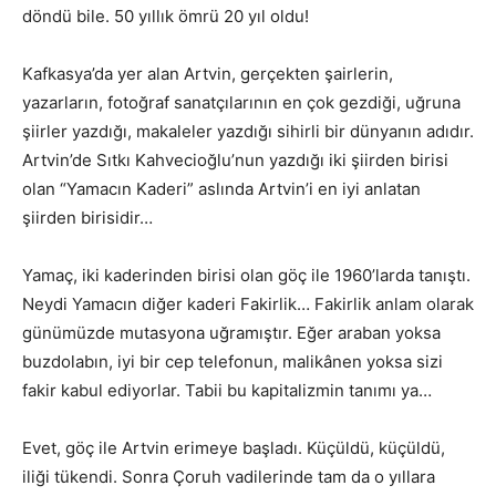
döndü bile. 50 yıllık ömrü 20 yıl oldu!
Kafkasya’da yer alan Artvin, gerçekten şairlerin,
yazarların, fotoğraf sanatçılarının en çok gezdiği, uğruna
şiirler yazdığı, makaleler yazdığı sihirli bir dünyanın adıdır.
Artvin’de Sıtkı Kahvecioğlu’nun yazdığı iki şiirden birisi
olan “Yamacın Kaderi” aslında Artvin’i en iyi anlatan
şiirden birisidir…
Yamaç, iki kaderinden birisi olan göç ile 1960’larda tanıştı.
Neydi Yamacın diğer kaderi Fakirlik… Fakirlik anlam olarak
günümüzde mutasyona uğramıştır. Eğer araban yoksa
buzdolabın, iyi bir cep telefonun, malikânen yoksa sizi
fakir kabul ediyorlar. Tabii bu kapitalizmin tanımı ya…
Evet, göç ile Artvin erimeye başladı. Küçüldü, küçüldü,
iliği tükendi. Sonra Çoruh vadilerinde tam da o yıllara