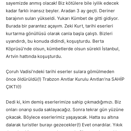
sayemizde anmış olacak! Biz kötülere bile iyilik edecek
kadar farklı inansız beyler. Aradan 3 ay geçti. Deriner
barajının suları yükseldi. Yukarı Kümbet de gitti gidiyor.
Burada bir parantez açayım. Zeki Kurt, tarihi eserleri
kurtarma gönüllüsü olarak canla başla çalıştı. Bizleri
uyandırdı, bu konuda didindi, koşuşturdu. Berta
Köprüsü’nde olsun, kümbetlerde olsun sürekli İstanbul,
Artvin hattında koşuşturdu.
Çoruh Vadisi’ndeki tarihi eserler sulara gömülmeden
önce öldürüldü(!) Trabzon Anıtlar Kurulu Anıtları’na SAHİP
ÇIKTI(!)
Dedi ki, kim demiş eserlerimize sahip çıkmadığımızı. Biz
onları onarıp suda saklayacağız. Sonra tekrar gün yüzüne
çıkacak. Böylece eserlerimiz yaşayacak. Hatta su altına
dalarak turistler burayı gezecekler(!) Evet onardılar. Yıkık