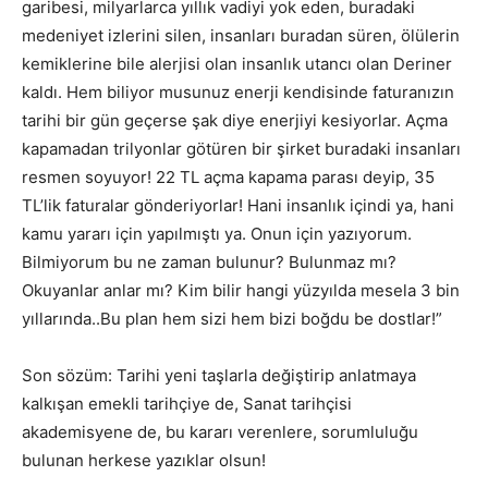
garibesi, milyarlarca yıllık vadiyi yok eden, buradaki
medeniyet izlerini silen, insanları buradan süren, ölülerin
kemiklerine bile alerjisi olan insanlık utancı olan Deriner
kaldı. Hem biliyor musunuz enerji kendisinde faturanızın
tarihi bir gün geçerse şak diye enerjiyi kesiyorlar. Açma
kapamadan trilyonlar götüren bir şirket buradaki insanları
resmen soyuyor! 22 TL açma kapama parası deyip, 35
TL’lik faturalar gönderiyorlar! Hani insanlık içindi ya, hani
kamu yararı için yapılmıştı ya. Onun için yazıyorum.
Bilmiyorum bu ne zaman bulunur? Bulunmaz mı?
Okuyanlar anlar mı? Kim bilir hangi yüzyılda mesela 3 bin
yıllarında..Bu plan hem sizi hem bizi boğdu be dostlar!”
Son sözüm: Tarihi yeni taşlarla değiştirip anlatmaya
kalkışan emekli tarihçiye de, Sanat tarihçisi
akademisyene de, bu kararı verenlere, sorumluluğu
bulunan herkese yazıklar olsun!