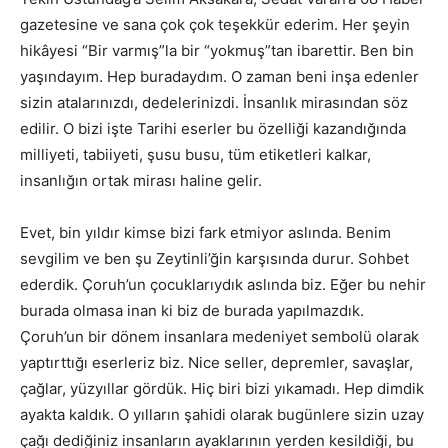
gazetesine ve sana çok çok teşekkür ederim. Her şeyin
hikâyesi “Bir varmış”la bir “yokmuş”tan ibarettir. Ben bin
yaşındayım. Hep buradaydım. O zaman beni inşa edenler
sizin atalarınızdı, dedelerinizdi. İnsanlık mirasından söz
edilir. O bizi işte Tarihi eserler bu özelliği kazandığında
milliyeti, tabiiyeti, şusu busu, tüm etiketleri kalkar,
insanlığın ortak mirası haline gelir.
Evet, bin yıldır kimse bizi fark etmiyor aslında. Benim
sevgilim ve ben şu Zeytinli’ğin karşısında durur. Sohbet
ederdik. Çoruh’un çocuklarıydık aslında biz. Eğer bu nehir
burada olmasa inan ki biz de burada yapılmazdık.
Çoruh’un bir dönem insanlara medeniyet sembolü olarak
yaptırttığı eserleriz biz. Nice seller, depremler, savaşlar,
çağlar, yüzyıllar gördük. Hiç biri bizi yıkamadı. Hep dimdik
ayakta kaldık. O yılların şahidi olarak bugünlere sizin uzay
çağı dediğiniz insanların ayaklarının yerden kesildiği, bu