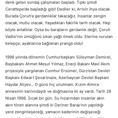
denk gelen sondaj çalışmaları başladı. Tıpkı şimdi
Cerattepe’de başladığı gibi! Dediler ki; Artvin ihya olacak.
Burada Çoruh’a gerdanlıklar takacağız. İnsanlar zengin
olacak, mutlu olacak. Yaşadıkları fakirlik tarih olacak. Hep
böyle anlattılar. Oysa bu barajların gerdanlık değil, Çoruh
Vadisi’nin ümüğünü sıkan yağlı ilmek oldu. Elerine vurulan
kelepçe, ayaklarına bağlanan pranga oldu!
1998 yılında dönemin Cumhurbaşkanı Süleyman Demirel,
Başbakanı Ahmet Mesut Yılmaz, Enerji Bakanı Mavi Akım
projesiyle yargılanan Cumhur Ersümer, Gürcistan Devlet
Başkanı Edwart Şevartnaze, Azerbaycan Devlet Başkanı
Haydar Aliyev… O günü hiç unutmam. Kızım Almira
annesinin karnındaydı ve doğmasına iki ay vardı. Tarih 28
Nisan 1998. Sıcak bir gün. Su hızarından insanlar akın
akın tören alanına şimdi ki Deriner Barajı’nın yapıldığı
yere zenginleşeceği, yamacın kaderinin değişeceği