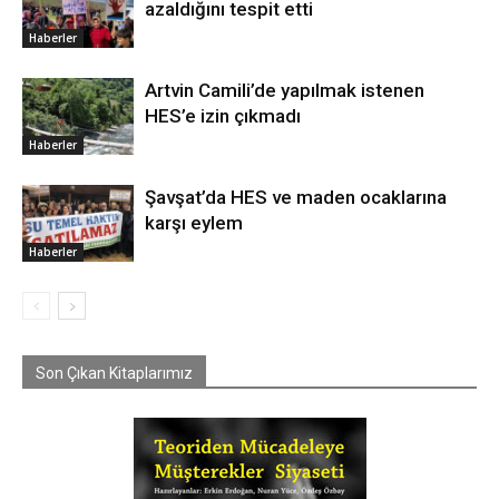
azaldığını tespit etti
Haberler
Artvin Camili’de yapılmak istenen
HES’e izin çıkmadı
Haberler
Şavşat’da HES ve maden ocaklarına
karşı eylem
Haberler
Son Çıkan Kitaplarımız