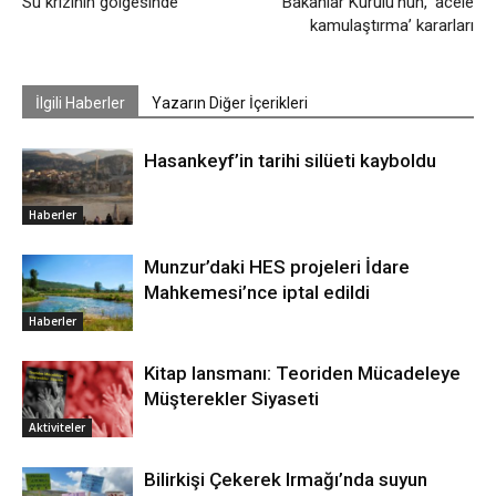
Su krizinin gölgesinde
Bakanlar Kurulu’nun, ‘acele
kamulaştırma’ kararları
İlgili Haberler
Yazarın Diğer İçerikleri
Hasankeyf’in tarihi silüeti kayboldu
Haberler
Munzur’daki HES projeleri İdare
Mahkemesi’nce iptal edildi
Haberler
Kitap lansmanı: Teoriden Mücadeleye
Müşterekler Siyaseti
Aktiviteler
Bilirkişi Çekerek Irmağı’nda suyun