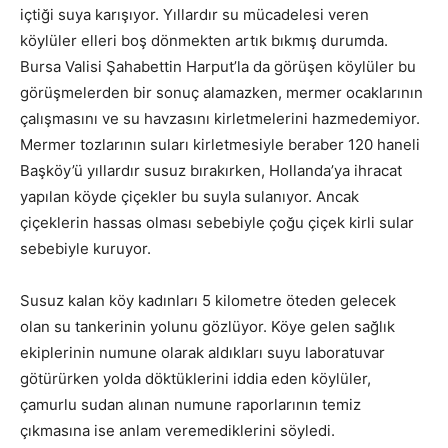
içtiği suya karışıyor. Yıllardır su mücadelesi veren
köylüler elleri boş dönmekten artık bıkmış durumda.
Bursa Valisi Şahabettin Harput’la da görüşen köylüler bu
görüşmelerden bir sonuç alamazken, mermer ocaklarının
çalışmasını ve su havzasını kirletmelerini hazmedemiyor.
Mermer tozlarının suları kirletmesiyle beraber 120 haneli
Başköy’ü yıllardır susuz bırakırken, Hollanda’ya ihracat
yapılan köyde çiçekler bu suyla sulanıyor. Ancak
çiçeklerin hassas olması sebebiyle çoğu çiçek kirli sular
sebebiyle kuruyor.
Susuz kalan köy kadınları 5 kilometre öteden gelecek
olan su tankerinin yolunu gözlüyor. Köye gelen sağlık
ekiplerinin numune olarak aldıkları suyu laboratuvar
götürürken yolda döktüklerini iddia eden köylüler,
çamurlu sudan alınan numune raporlarının temiz
çıkmasına ise anlam veremediklerini söyledi.