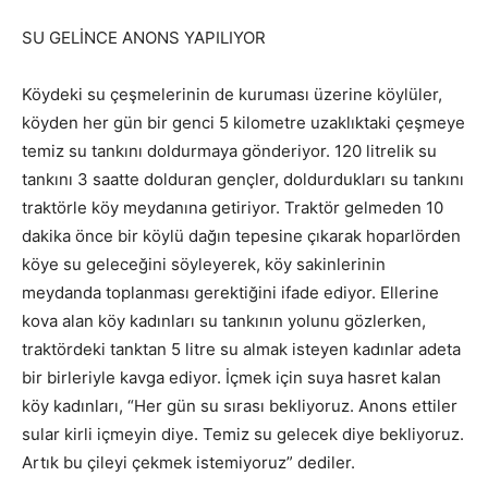
SU GELİNCE ANONS YAPILIYOR
Köydeki su çeşmelerinin de kuruması üzerine köylüler,
köyden her gün bir genci 5 kilometre uzaklıktaki çeşmeye
temiz su tankını doldurmaya gönderiyor. 120 litrelik su
tankını 3 saatte dolduran gençler, doldurdukları su tankını
traktörle köy meydanına getiriyor. Traktör gelmeden 10
dakika önce bir köylü dağın tepesine çıkarak hoparlörden
köye su geleceğini söyleyerek, köy sakinlerinin
meydanda toplanması gerektiğini ifade ediyor. Ellerine
kova alan köy kadınları su tankının yolunu gözlerken,
traktördeki tanktan 5 litre su almak isteyen kadınlar adeta
bir birleriyle kavga ediyor. İçmek için suya hasret kalan
köy kadınları, “Her gün su sırası bekliyoruz. Anons ettiler
sular kirli içmeyin diye. Temiz su gelecek diye bekliyoruz.
Artık bu çileyi çekmek istemiyoruz” dediler.