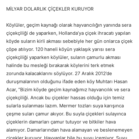
MİLYAR DOLARLIK ÇİÇEKLER KURUYOR
Köylüler, geçim kaynağı olarak hayvancılığın yanında sera
çiçekçiliği de yaparken, Hollanda’ya çiçek ihracatı yapılan
köyde suların kirli akması sebebiyle her gün onlarca çiçek
çöpe atılıyor. 120 haneli köyün yaklaşık yarısı sera
çiçekçiliği yaparken köylüler, suların çamurlu akması
halinde bu mesleği bırakarak köylerini terk etmek
zorunda kalacaklarını söylüyor. 27 Aralık 2012’de
duruşmalarının olduğunu ifade eden köy Muhtarı Hasan
Acar, “Bizim köyde geçim kaynağımız hayvancılık ve sera
çiçekçiliği. Ancak bu çiçekler hassas olduğu için temiz
sularla sulanması lazım. Mermer tozları suya karışınca
çeşme suları çamur akıyor. Bu suyla çiçekleri sulayınca
çiçeklerin damarları çamur tutuyor ve bitkiler hava
alamıyor. Damarlarından hava alamayan ve beslenemeyen
çiçekler kuruyor. Hayvanlar bile bu suyu içemiyor. Suyu