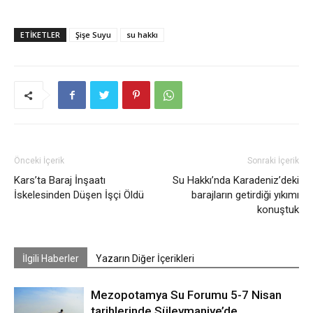
ETIKETLER
Şişe Suyu
su hakkı
Önceki İçerik
Sonraki İçerik
Kars’ta Baraj İnşaatı
Su Hakkı’nda Karadeniz’deki
İskelesinden Düşen İşçi Öldü
barajların getirdiği yıkımı
konuştuk
İlgili Haberler
Yazarın Diğer İçerikleri
Mezopotamya Su Forumu 5-7 Nisan
tarihlerinde Süleymaniye’de