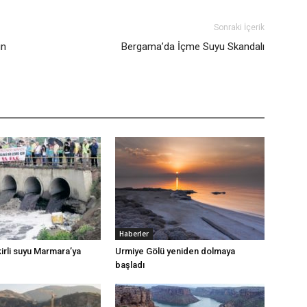
Sonraki İçerik
ın
Bergama’da İçme Suyu Skandalı
Haberler
irli suyu Marmara’ya
Urmiye Gölü yeniden dolmaya
başladı