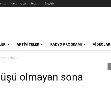
rımız
Hakkımızda
İletişim
English
LER
AKTIVITELER
RADYO PROGRAMI
VIDEOLAR
n sona doğru
nüşü olmayan sona