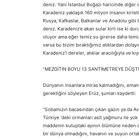
deniz. Yani İstanbul Boğazı haricinde diğer 
Karadeniz yaklaşık 160 milyon insanın kirleti
Rusya, Kafkaslar, Balkanlar ve Anadolu gibi 
deniz. Karadeniz’e akan sular kirli ise ki d
oluyor ama eğer temiz su girerse daha temiz 
varsa bu bizim bıraktığımız atıklardan dola
Karadeniz’i dereler, atıklar aracılığıyla ve k
“MEZGİTİN BOYU 13 SANTİMETREYE DÜŞT
Dünyanın insanlara miras kalmadığını, emanet
gerektiğini söyleyen Erüz, şunları kaydetti:
“Sobamızın bacasından çıkan gazın ya da Avr
Türkiye ‘deki ormanları asit yağmuru ile yok e
maddenin kutuptaki ayının ölümüne neden ol
bir dünya olmadığını, havanın ve suyun orta