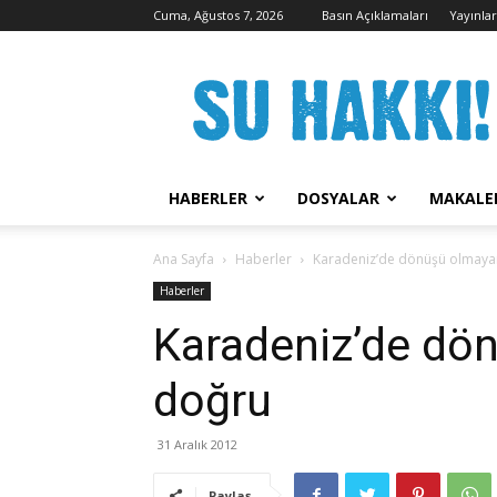
Cuma, Ağustos 7, 2026
Basın Açıklamaları
Yayınla
Su
Hakkı
Kampanyası
HABERLER
DOSYALAR
MAKALE
Ana Sayfa
Haberler
Karadeniz’de dönüşü olmaya
Haberler
Karadeniz’de dö
doğru
31 Aralık 2012
Paylaş