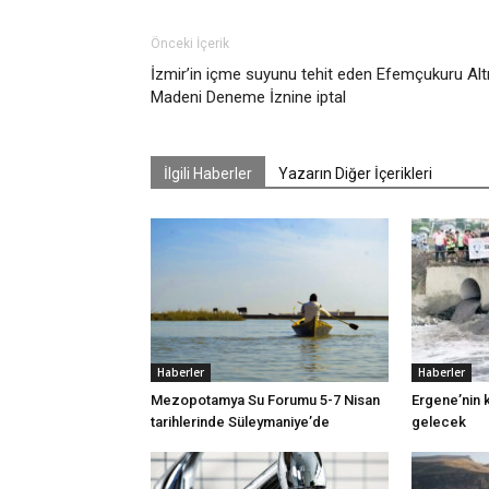
Önceki İçerik
İzmir’in içme suyunu tehit eden Efemçukuru Alt
Madeni Deneme İznine iptal
İlgili Haberler
Yazarın Diğer İçerikleri
Haberler
Haberler
Mezopotamya Su Forumu 5-7 Nisan
Ergene’nin k
tarihlerinde Süleymaniye’de
gelecek