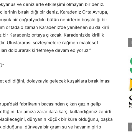
okyanus ve denizlerle etkileşimi olmayan bir deniz.
cilerinin bırakıldığı bir deniz. Karadeniz Orta Avrupa,
büyük bir coğrafyadaki bütün nehirlerin boşaldığı bir
urum ortada o zaman Karadeniz’de yenilenen su da kirli
bir Karadeniz ortaya çıkacak. Karadeniz’de kirlilik
yıdır. Uluslararası sözleşmelere rağmen maalesef
ıyıları doldurarak kirletmeye devam ediyoruz.”
Ü”
 edildiğini, dolayısıyla gelecek kuşaklara bırakılması
upa’daki fabrikanın bacasından çıkan gazın gelip
ttiğini, tarlamıza zararlılara karşı kullandığımız zehirli
abileceğini, dünyanın küçük bir küre olduğunu, başka
k olduğunu, dünyaya bir gram su ve havanın girip