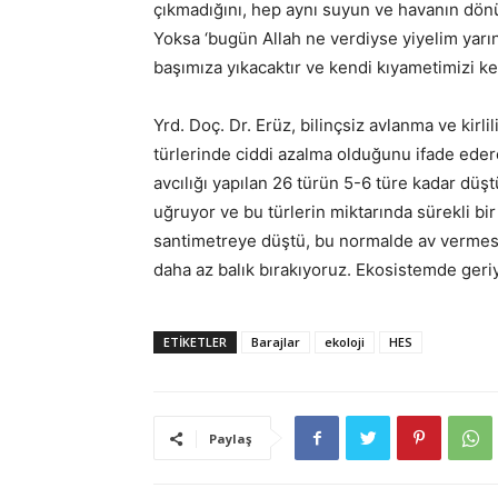
çıkmadığını, hep aynı suyun ve havanın dön
Yoksa ‘bugün Allah ne verdiyse yiyelim yarın
başımıza yıkacaktır ve kendi kıyametimizi ke
Yrd. Doç. Dr. Erüz, bilinçsiz avlanma ve kirli
türlerinde ciddi azalma olduğunu ifade edere
avcılığı yapılan 26 türün 5-6 türe kadar dü
uğruyor ve bu türlerin miktarında sürekli b
santimetreye düştü, bu normalde av vermesi 
daha az balık bırakıyoruz. Ekosistemde geriy
ETIKETLER
Barajlar
ekoloji
HES
Paylaş