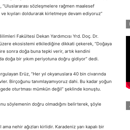
z, “Uluslararası sözleşmelere rağmen maalesef
r ve kıyıları doldurarak kirletmeye devam ediyoruz”
ilimleri Fakültesi Dekan Yardımcısı Yrd. Doç. Dr.
 üzere ekosistemi etkilediğine dikkati çekerek, “Doğaya
e sonra doğa buna tepki verir, artık kendini
da doğa bir yıkım periyotuna doğru gidiyor” dedi.
urgulayan Erüz, “Her yıl okyanuslara 40 bin civarında
evler. Birçoğunu tanımlayamıyoruz dahi. Bu kadar yoğun
ngede oturtması mümkün değil” şeklinde konuştu.
ğunu söylemenin doğru olmadığını belirterek, şöyle
ama nehir ağızları kirlidir. Karadeniz yarı kapalı bir