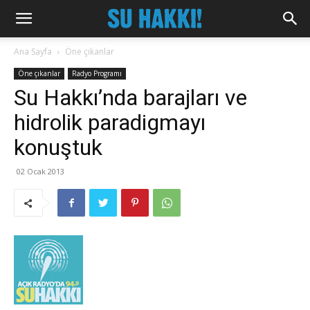
Ana Sayfa
Öne çıkanlar
Öne çıkanlar
Radyo Programı
Su Hakkı’nda barajları ve
hidrolik paradigmayı
konuştuk
02 Ocak 2013