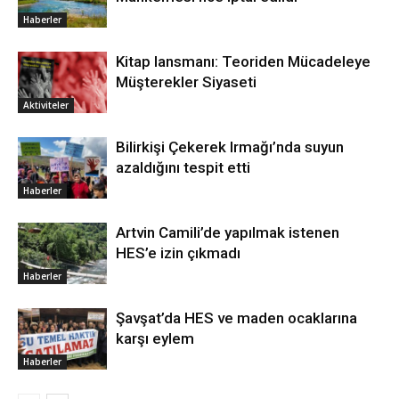
Haberler
Kitap lansmanı: Teoriden Mücadeleye
Müşterekler Siyaseti
Aktiviteler
Bilirkişi Çekerek Irmağı’nda suyun
azaldığını tespit etti
Haberler
Artvin Camili’de yapılmak istenen
HES’e izin çıkmadı
Haberler
Şavşat’da HES ve maden ocaklarına
karşı eylem
Haberler