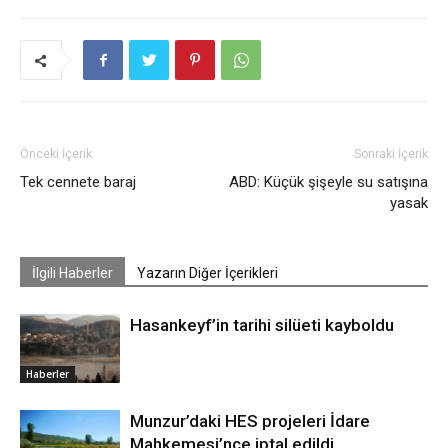
Önceki İçerik
Sonraki İçerik
Tek cennete baraj
ABD: Küçük şişeyle su satışına
yasak
İlgili Haberler
Yazarın Diğer İçerikleri
Hasankeyf’in tarihi silüeti kayboldu
Haberler
Munzur’daki HES projeleri İdare
Mahkemesi’nce iptal edildi