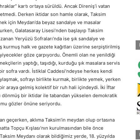
mihraklar” kartı ortaya sürüldü. Ancak Direniş’i vatan
a etmedi. Derken iktidar son hamle olarak, Taksim
lmek için Meydan’da beyaz sandalye ve masalar
olurken, Galatasaray Lisesi’nden başlayıp Taksim
zanan Yeryüzü Sofraları’nda ise şık sandalye ve
 kurmuş halk ve gazete kağıtları üzerine serpiştirilmiş
 yiyecekler göze çarpıyordu. Önemli olan ne yenildiği
mekçilerin yaptığı, taşıdığı, kurduğu şık masalara servis
 bir sofra vardı. İstiklal Caddesi’ndeyse herkes kendi
aylaşmak, sofrayı birlikte kurmak, birlikte yemek, yerken
r araya gelmiş kolektif bir ruh hali içindeydi. İki İftar
ü dönmüş bir iktidar ile tabandan yükselen demokratik
rumu gözler önüne seriyordu.
adan geçerken, aklıma Taksim’in meydan olup ortasına
atta Topçu Kışlası’nın kurulmasından bile önce
 Taksim Meydanı olarak bildiğimiz yerde, 18. yüzyılda