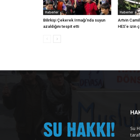
Haberler
Haberler
Bilirkişi Çekerek Irmağı’nda suyun
Artvin Camil
azaldığını tespit etti
HES’e izin 
HA
Su H
tara