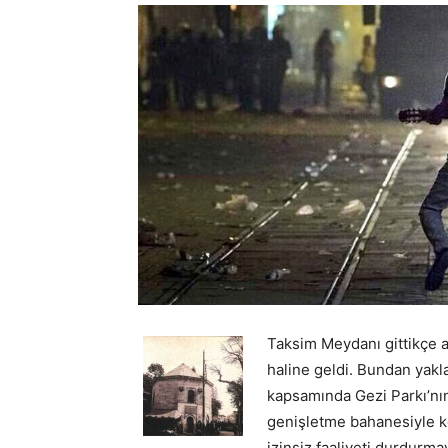
Taksim Meydanı gittikçe ar
haline geldi. Bundan yakl
kapsamında Gezi Parkı’nın
genişletme bahanesiyle k
izinsiz faaliyeti durdurma