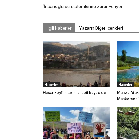
‘İnsanoğlu su sistemlerine zarar veriyor’
İlgili Haberler
Yazarın Diğer İçerikleri
Haberler
Haberler
Hasankeyf’in tarihi silüeti kayboldu
Munzur’daki
Mahkemesi’n