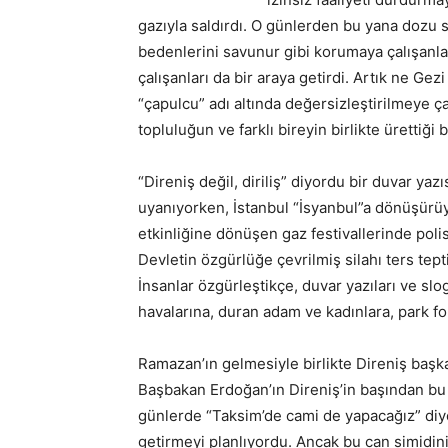
gazıyla saldırdı. O günlerden bu yana dozu 
bedenlerini savunur gibi korumaya çalışanlar
çalışanları da bir araya getirdi. Artık ne Ge
“çapulcu” adı altında değersizleştirilmeye ç
topluluğun ve farklı bireyin birlikte ürettiği
“Direniş değil, diriliş” diyordu bir duvar yaz
uyanıyorken, İstanbul “İsyanbul”a dönüşürüyo
etkinliğine dönüşen gaz festivallerinde polis ş
Devletin özgürlüğe çevrilmiş silahı ters tep
İnsanlar özgürleştikçe, duvar yazıları ve s
havalarına, duran adam ve kadınlara, park fo
Ramazan’ın gelmesiyle birlikte Direniş başka
Başbakan Erdoğan’ın Direniş’in başından bu ya
günlerde “Taksim’de cami de yapacağız” diye
getirmeyi planlıyordu. Ancak bu can simidin