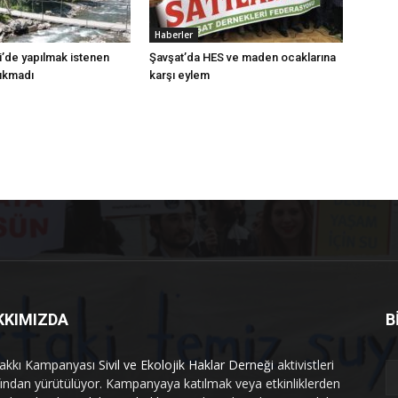
Haberler
i’de yapılmak istenen
Şavşat’da HES ve maden ocaklarına
çıkmadı
karşı eylem
KKIMIZDA
B
akkı Kampanyası
Sivil ve Ekolojik Haklar Derneği
aktivistleri
fından yürütülüyor. Kampanyaya katılmak veya etkinliklerden