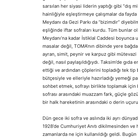
sarsılan her siyasi liderin yaptığı gibi “dış 
hainliğiyle eşleştirmeye çalışmalar da fayd
Meydanı da Gezi Parkı da “bizimdir” diyebi
eşliğinde iftar sofraları kurdu. Tüm bunlar 
Meydanı’na kadar İstiklal Caddesi boyunca u
masalar değil, TOMA’nın dibinde yere bağdaş
ayran, simit, peynir ve karpuz gibi mütevazi
değil, nasıl paylaşıldığıydı. Taksim’de gıda e
ettiği ve ardından çöplerini topladığı tek tip
bütçesiyle ve elleriyle hazırladığı yemeği p
sohbet etmek, sofrayı birlikte toplamak için bi
sofrası arasındaki muazzam fark, güçle göz
bir halk hareketinin arasındaki o derin uçu
Dün gece iki sofra ve aslında iki ayrı düny
1928’de Cumhuriyet Anıtı dikilmesinden ve h
zamanlarda ne için kullanıldığı geldi. Bugün