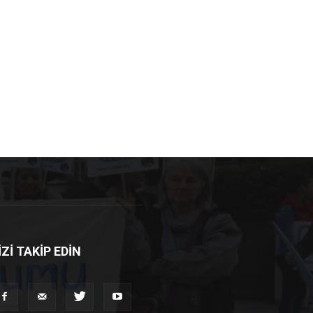
İZİ TAKİP EDİN