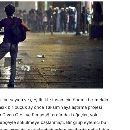
tan sayıda ve çeşitlilikte insan için önemli bir mekân
aşık bir buçuk ay önce Taksim Yayalaştırma projesi
 Divan Oteli ve Elmadağ tarafındaki ağaçlar, yolu
epçeyle sökülmeye başlanmıştı.
Bir grup eylemci bu
yı başarsa da, ertesi sabah erken saatlerde polis biber