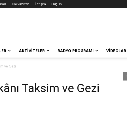
rımız
Hakkımızda
İletişim
English
LER
AKTIVITELER
RADYO PROGRAMI
VIDEOLAR
im ve Gezi
ânı Taksim ve Gezi