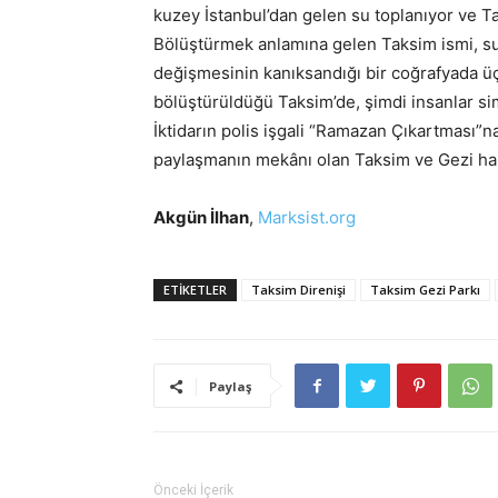
kuzey İstanbul’dan gelen su toplanıyor ve 
Bölüştürmek anlamına gelen Taksim ismi, suyl
değişmesinin kanıksandığı bir coğrafyada üç
bölüştürüldüğü Taksim’de, şimdi insanlar sim
İktidarın polis işgali “Ramazan Çıkartması”
paylaşmanın mekânı olan Taksim ve Gezi halkı
Akgün İlhan
,
Marksist.org
ETIKETLER
Taksim Direnişi
Taksim Gezi Parkı
Paylaş
Önceki İçerik