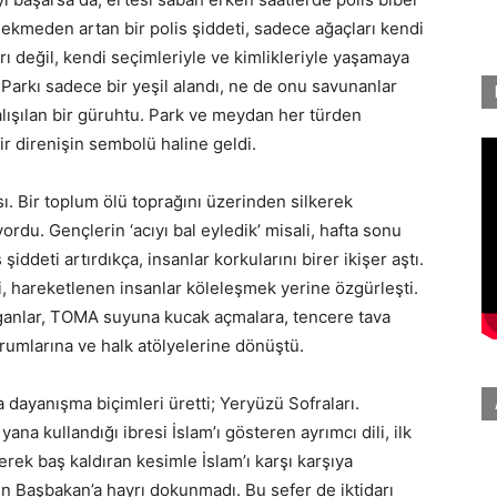
sekmeden artan bir polis şiddeti, sadece ağaçları kendi
ı değil, kendi seçimleriyle ve kimlikleriyle yaşamaya
zi Parkı sadece bir yeşil alandı, ne de onu savunanlar
alışılan bir güruhtu. Park ve meydan her türden
 bir direnişin sembolü haline geldi.
ısı. Bir toplum ölü toprağını üzerinden silkerek
rdu. Gençlerin ‘acıyı bal eyledik’ misali, hafta sonu
iddeti artırdıkça, insanlar korkularını birer ikişer aştı.
ti, hareketlenen insanlar köleleşmek yerine özgürleşti.
loganlar, TOMA suyuna kucak açmalara, tencere tava
rumlarına ve halk atölyelerine dönüştü.
 dayanışma biçimleri üretti; Yeryüzü Sofraları.
na kullandığı ibresi İslam’ı gösteren ayrımcı dili, ilk
rek baş kaldıran kesimle İslam’ı karşı karşıya
in Başbakan’a hayrı dokunmadı. Bu sefer de iktidarı