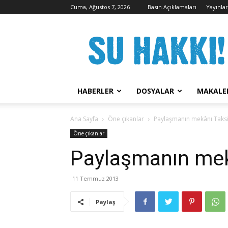
Cuma, Ağustos 7, 2026
Basın Açıklamaları
Yayınla
Su
Hakkı
Kampanyası
HABERLER
DOSYALAR
MAKALE
Ana Sayfa
Öne çıkanlar
Paylaşmanın mekânı Taks
Öne çıkanlar
Paylaşmanın mek
11 Temmuz 2013
Paylaş