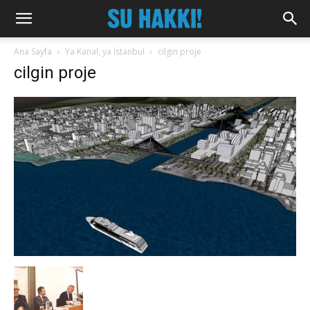
Ana Sayfa
Ya Kanal, ya İstanbul
cilgin proje
cilgin proje