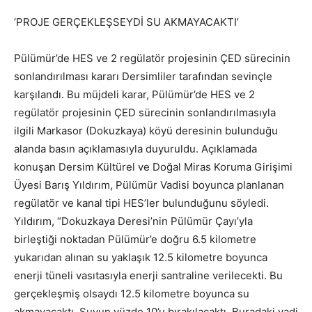
‘PROJE GERÇEKLEŞSEYDİ SU AKMAYACAKTI’
Pülümür’de HES ve 2 regülatör projesinin ÇED sürecinin
sonlandırılması kararı Dersimliler tarafından sevinçle
karşılandı. Bu müjdeli karar, Pülümür’de HES ve 2
regülatör projesinin ÇED sürecinin sonlandırılmasıyla
ilgili Markasor (Dokuzkaya) köyü deresinin bulunduğu
alanda basın açıklamasıyla duyuruldu. Açıklamada
konuşan Dersim Kültürel ve Doğal Miras Koruma Girişimi
Üyesi Barış Yıldırım, Pülümür Vadisi boyunca planlanan
regülatör ve kanal tipi HES’ler bulunduğunu söyledi.
Yıldırım, “Dokuzkaya Deresi’nin Pülümür Çayı’yla
birleştiği noktadan Pülümür’e doğru 6.5 kilometre
yukarıdan alınan su yaklaşık 12.5 kilometre boyunca
enerji tüneli vasıtasıyla enerji santraline verilecekti. Bu
gerçekleşmiş olsaydı 12.5 kilometre boyunca su
akmayacaktı. Suyun yüzde 10’u bırakılacaktı. Buradaki vadi