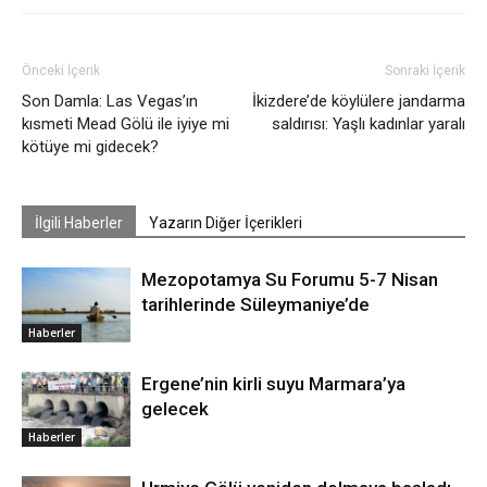
Önceki İçerik
Sonraki İçerik
Son Damla: Las Vegas’ın
İkizdere’de köylülere jandarma
kısmeti Mead Gölü ile iyiye mi
saldırısı: Yaşlı kadınlar yaralı
kötüye mi gidecek?
İlgili Haberler
Yazarın Diğer İçerikleri
Mezopotamya Su Forumu 5-7 Nisan
tarihlerinde Süleymaniye’de
Haberler
Ergene’nin kirli suyu Marmara’ya
gelecek
Haberler