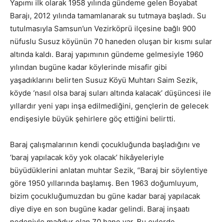
Yapımı ilk olarak 1958 yılında gündeme gelen Boyabat
Barajı, 2012 yılında tamamlanarak su tutmaya başladı. Su
tutulmasıyla Samsun’un Vezirköprü ilçesine bağlı 900
nüfuslu Susuz köyünün 70 haneden oluşan bir kısmı sular
altında kaldı. Baraj yapımının gündeme gelmesiyle 1960
yılından bugüne kadar köylerinde misafir gibi
yaşadıklarını belirten Susuz Köyü Muhtarı Saim Sezik,
köyde ‘nasıl olsa baraj suları altında kalacak’ düşüncesi ile
yıllardır yeni yapı inşa edilmediğini, gençlerin de gelecek
endişesiyle büyük şehirlere göç ettiğini belirtti.
Baraj çalışmalarının kendi çocukluğunda başladığını ve
‘baraj yapılacak köy yok olacak’ hikâyeleriyle
büyüdüklerini anlatan muhtar Sezik, “Baraj bir söylentiye
göre 1950 yıllarında başlamış. Ben 1963 doğumluyum,
bizim çocukluğumuzdan bu güne kadar baraj yapılacak
diye diye en son bugüne kadar gelindi. Baraj inşaatı
nedeniyle mağdur olan 70 hane var. Bu evlerde