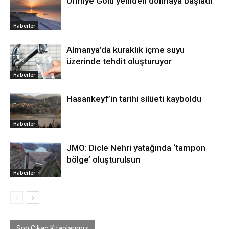
Urmiye Gölü yeniden dolmaya başladı
Haberler
Almanya’da kuraklık içme suyu
üzerinde tehdit oluşturuyor
Haberler
Hasankeyf’in tarihi silüeti kayboldu
Haberler
JMO: Dicle Nehri yatağında ‘tampon
bölge’ oluşturulsun
Haberler
Son Çıkan Kitaplarımız