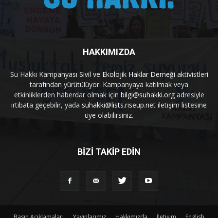
HAKKIMIZDA
Su Hakkı Kampanyası
Sivil ve Ekolojik Haklar Derneği
aktivistleri
tarafından yürütülüyor. Kampanyaya katılmak veya
etkinliklerden haberdar olmak için
bilgi@suhakki.org
adresiyle
irtibata geçebilir, yada
suhakki@lists.riseup.net
iletişim listesine
üye olabilirsiniz.
BİZİ TAKİP EDİN
Basın Açıklamaları
Yayınlarımız
Hakkımızda
İletişim
English