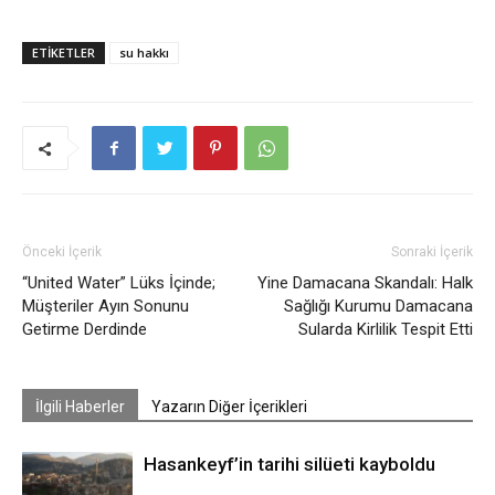
ETIKETLER
su hakkı
Önceki İçerik
Sonraki İçerik
“United Water” Lüks İçinde;
Yine Damacana Skandalı: Halk
Müşteriler Ayın Sonunu
Sağlığı Kurumu Damacana
Getirme Derdinde
Sularda Kirlilik Tespit Etti
İlgili Haberler
Yazarın Diğer İçerikleri
Hasankeyf’in tarihi silüeti kayboldu