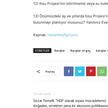
12) Ilısu Projesi’nin bitirilmeme veya su t
13) Önümüzdeki ay ve yıllarda Ilısu Projesi’
bulunmayı planlıyor musunuz? Yanıtınız Evet
Kaynak:
Hasankeyfgirişimi
ETIKETLER
Barajlar
Barajlar ve göç
barajlar 
Paylaş
Önceki İçerik
Sezai Temelli: “HDP olarak siyasi mücadelemiz
doğadan, emekten yana bir ekonomi politikasını