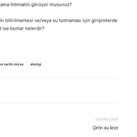
utmama ihtimalini görüyor musunuz?
nin bitirilmemesi ve/veya su tutmaması için girişimlerde
 ise bunlar nelerdir?
ve tarihi miras
ekoloji
Sonraki İçerik
Çin’in su krizi