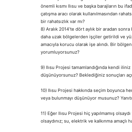
önemli kısmı Ilısu ve başka barajların bu ifa
çatışma aracı olarak kullanılmasından rahat
bir rahatsızlık var mı?
8) Aralık 2014’te dört aylık bir aradan sonra 
daha uzak bölgelerden işçiler getirildi ve y
amacıyla korucu olarak işe alındı. Bir bölgen
yorumluyorsunuz?
9) Ilısu Projesi tamamlandığında kendi ilini
düşünüyorsunuz? Beklediğiniz sonuçları açı
10) Ilısu Projesi hakkında seçim boyunca he
veya bulunmayı düşünüyor musunuz? Yanıtını
11) Eğer Ilısu Projesi hiç yapılmamış olsayd
olsaydınız; su, elektrik ve kalkınma amaçlı h