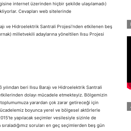
ilgisine internet üzerinden hiçbir şekilde ulaşılamadı)
kliyorlar. Cevapları web sitelerinde
jı ve Hidroelektrik Santrali Projesi’nden etkilenen beş
rnak) milletvekili adaylarına yöneltilen Ilısu Projesi
yılından beri Ilısu Barajı ve Hidroelektrik Santrali
k etkilerinden dolayı mücadele etmekteyiz. Bölgemizin
ni toplumumuza yarardan çok zarar getireceği için
Mücadelemiz boyunca yerel ve bölgesel aktörlerle
2015’te yapılacak seçimler vesilesiyle sizinle de
 sıraladığımız soruları en geç seçimlerden beş gün