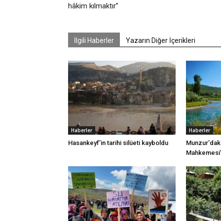
hâkim kılmaktır”
İlgili Haberler
Yazarın Diğer İçerikleri
Haberler
Haberler
Hasankeyf’in tarihi silüeti kayboldu
Munzur’daki
Mahkemesi’n