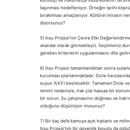
kuruluş) ve hükümetçe iddia edilenin tersine
taşınması hedefleniyor. Örneğin tarihi köprü
bırakılması amaçlanıyor. Kültürel mirasın ne
diyorsunuz?
5) Ilısu Projesi’nin Çevre Etki Değerlendirm
skandal olarak görmekteyiz. Seçilmeniz du
gereken kriterlerin uygulanmasını dile geti
6) Ilısu Projesi tamamlandıktan sonra sulama
kurulması planlanmaktadır. Dicle havzasında
suyun %43’i kesilecektir. Tamamen Dicle ve 
temini nedeniyle, Irak çok hassas bir konumd
bir sorun. Su çatışmasının doğması ve Irak’ı
olduğunu düşünüyor musunuz?
7) Bir kaç defa kamuya açık toplantı ve mit
Ilısu Projesi’nin bir güvenlik boyutu da old