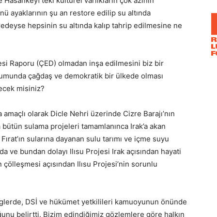
 Hasankeyf’teki kültürel varlıkların çok azının
nü ayaklarının şu an restore edilip su altında
redeyse hepsinin su altında kalıp tahrip edilmesine ne
esi Raporu (ÇED) olmadan inşa edilmesini biz bir
rumunda çağdaş ve demokratik bir ülkede olması
recek misiniz?
 amaçlı olarak Dicle Nehri üzerinde Cizre Barajı’nın
 bütün sulama projeleri tamamlanınca Irak’a akan
Fırat’ın sularına dayanan sulu tarımı ve içme suyu
a ve bundan dolayı Ilısu Projesi Irak açısından hayati
n çölleşmesi açısından Ilısu Projesi’nin sorunlu
inglerde, DSİ ve hükümet yetkilileri kamuoyunun önünde
uğunu belirtti. Bizim edindiğimiz gözlemlere göre halkın