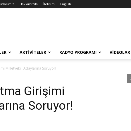
ınlarımız
Hakkımızda
İletişim
English
LER
AKTIVITELER
RADYO PROGRAMI
VIDEOLAR
mi Milletvekili Adaylarına Soruyor!
tma Girişimi
larına Soruyor!