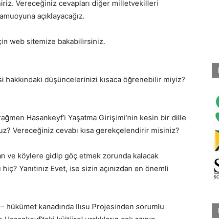
riz. Vereceğiniz cevapları diğer milletvekilleri
 kamuoyuna açıklayacağız.
çin web sitemize bakabilirsiniz.
jesi hakkındaki düşüncelerinizi kısaca öğrenebilir miyiz?
 rağmen Hasankeyf’i Yaşatma Girişimi’nin kesin bir dille
uz? Vereceğiniz cevabı kısa gerekçelendirir misiniz?
alan ve köylere gidip göç etmek zorunda kalacak
hiç? Yanıtınız Evet, ise sizin açınızdan en önemli
ri – hükümet kanadında Ilısu Projesinden sorumlu