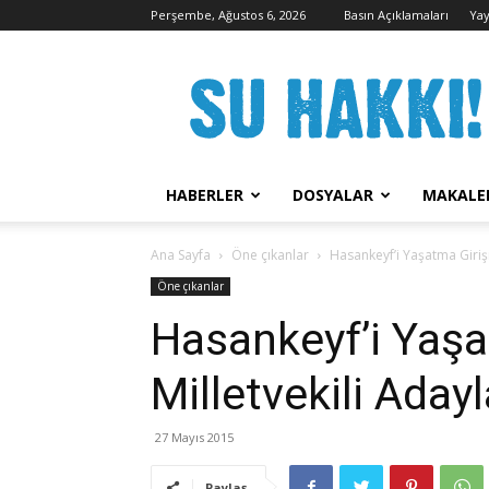
Perşembe, Ağustos 6, 2026
Basın Açıklamaları
Yay
Su
Hakkı
Kampanyası
HABERLER
DOSYALAR
MAKALE
Ana Sayfa
Öne çıkanlar
Hasankeyf’i Yaşatma Girişi
Öne çıkanlar
Hasankeyf’i Yaşa
Milletvekili Aday
27 Mayıs 2015
Paylaş