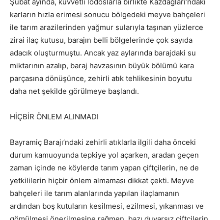
Şubat ayında, kuvvetli lodoslarla birlikte Kazdağları’ndaki
karların hızla erimesi sonucu bölgedeki meyve bahçeleri
ile tarım arazilerinden yağmur sularıyla taşınan yüzlerce
zirai ilaç kutusu, barajın belli bölgelerinde çok sayıda
adacık oluşturmuştu. Ancak yaz aylarında barajdaki su
miktarının azalıp, baraj havzasının büyük bölümü kara
parçasına dönüşünce, zehirli atık tehlikesinin boyutu
daha net şekilde görülmeye başlandı.
HİÇBİR ÖNLEM ALINMADI
Bayramiç Barajı’ndaki zehirli atıklarla ilgili daha önceki
durum kamuoyunda tepkiye yol açarken, aradan geçen
zaman içinde ne köylerde tarım yapan çiftçilerin, ne de
yetkililerin hiçbir önlem almaması dikkat çekti. Meyve
bahçeleri ile tarım alanlarında yapılan ilaçlamanın
ardından boş kutuların kesilmesi, ezilmesi, yıkanması ve
gömülmesi önerilmesine rağmen, bazı duyarsız çiftçilerin