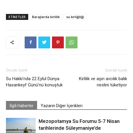
ETIKETLER
Barajlarda kirlilik
su kirliğiliği
Önceki İçerik
Sonraki İçerik
Su Hakkı’nda 22 Eylül Dünya
Kirlilik ve aşırı avcılık balık
Hasankeyf Günü’nü konuştuk
neslini tüketiyor
İlgili Haberler
Yazarın Diğer İçerikleri
Mezopotamya Su Forumu 5-7 Nisan
tarihlerinde Süleymaniye’de