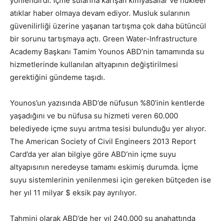
yönlendirdi. İçme sularına karışan kimyasallar ve nükleer
atıklar haber olmaya devam ediyor. Musluk sularının
güvenilirliği üzerine yaşanan tartışma çok daha bütüncül
bir sorunu tartışmaya açtı. Green Water-Infrastructure
Academy Başkanı Tamim Younos ABD’nin tamamında su
hizmetlerinde kullanılan altyapının değiştirilmesi
gerektiğini gündeme taşıdı.
Younos’un yazısında ABD’de nüfusun %80’inin kentlerde
yaşadığını ve bu nüfusa su hizmeti veren 60.000
belediyede içme suyu arıtma tesisi bulunduğu yer alıyor.
The American Society of Civil Engineers 2013 Report
Card’da yer alan bilgiye göre ABD’nin içme suyu
altyapısının neredeyse tamamı eskimiş durumda. İçme
suyu sistemlerinin yenilenmesi için gereken bütçeden ise
her yıl 11 milyar $ eksik pay ayrılıyor.
Tahmini olarak ABD’de her yıl 240.000 su anahattında