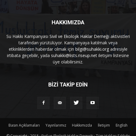
HAKKIMIZDA
Su Hakkı Kampanyası
Sivil ve Ekolojik Haklar Derneği
aktivistleri
tarafından yürütülüyor. Kampanyaya katılmak veya
etkinliklerden haberdar olmak için
bilgi@suhakki.org
adresiyle
irtibata geçebilir, yada
suhakki@lists.riseup.net
iletişim listesine
üye olabilirsiniz.
BİZİ TAKİP EDİN
Basın Açıklamaları
Yayınlarımız
Hakkımızda
İletişim
English
© Copyright · 2018 · Sivil ve Ekolojik Haklar Derneği · Tüm Hakları Saklıdır