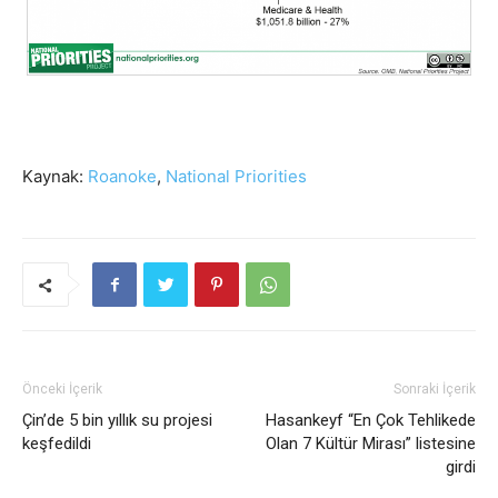
Kaynak:
Roanoke
,
National Priorities
Önceki İçerik
Sonraki İçerik
Çin’de 5 bin yıllık su projesi
Hasankeyf “En Çok Tehlikede
keşfedildi
Olan 7 Kültür Mirası” listesine
girdi