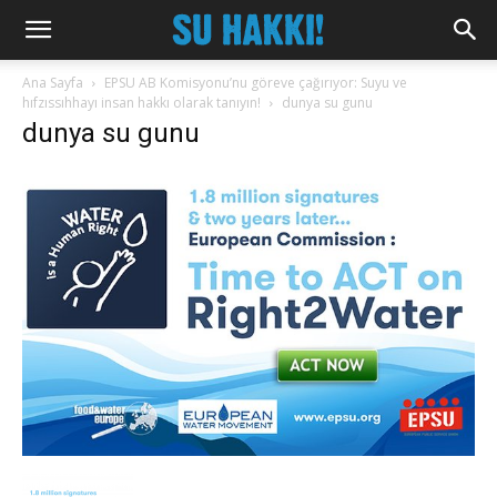
Ana Sayfa
EPSU AB Komisyonu’nu göreve çağırıyor: Suyu ve
hıfzıssıhhayı insan hakkı olarak tanıyın!
dunya su gunu
dunya su gunu