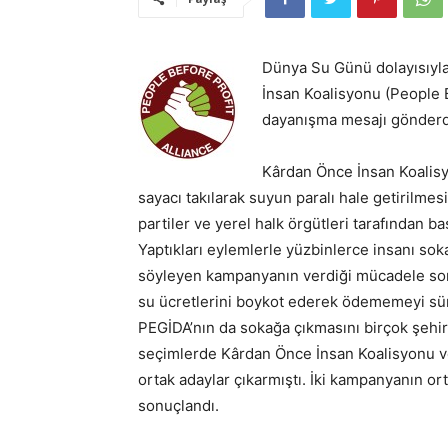
Dünya Su Günü dolayısıyla
İnsan Koalisyonu (People B
dayanışma mesajı gönderd
Kârdan Önce İnsan Koalisyo
sayacı takılarak suyun paralı hale getirilmesi
partiler ve yerel halk örgütleri tarafından baş
Yaptıkları eylemlerle yüzbinlerce insanı so
söyleyen kampanyanın verdiği mücadele sonuc
su ücretlerini boykot ederek ödememeyi sür
PEGİDA’nın da sokağa çıkmasını birçok şehir
seçimlerde Kârdan Önce İnsan Koalisyonu ve
ortak adaylar çıkarmıştı. İki kampanyanın ort
sonuçlandı.