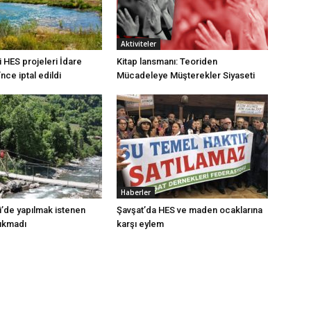
Aktiviteler
 HES projeleri İdare
Kitap lansmanı: Teoriden
ce iptal edildi
Mücadeleye Müşterekler Siyaseti
Haberler
i’de yapılmak istenen
Şavşat’da HES ve maden ocaklarına
çıkmadı
karşı eylem