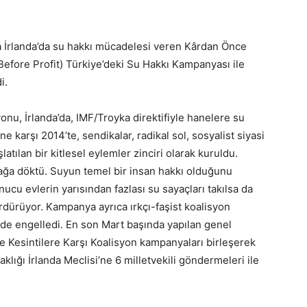
 İrlanda’da su hakkı mücadelesi veren Kârdan Önce
efore Profit) Türkiye’deki Su Hakkı Kampanyası ile
i.
nu, İrlanda’da, IMF/Troyka direktifiyle hanelere su
ne karşı 2014’te, sendikalar, radikal sol, sosyalist siyasi
latılan bir kitlesel eylemler zinciri olarak kuruldu.
kağa döktü. Suyun temel bir insan hakkı olduğunu
u evlerin yarısından fazlası su sayaçları takılsa da
dürüyor. Kampanya ayrıca ırkçı-faşist koalisyon
de engelledi. En son Mart başında yapılan genel
 Kesintilere Karşı Koalisyon kampanyaları birleşerek
aklığı İrlanda Meclisi’ne 6 milletvekili göndermeleri ile