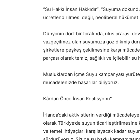
“Su Hakkı İnsan Hakkıdır”, “Suyuma dokun
ücretlendirilmesi değil, neoliberal hükümet p
Dünyanın dört bir tarafında, uluslararası de
vazgeçilmez olan suyumuza göz dikmiş durumd
şirketlere peşkeş çekilmesine karşı mücadel
parçası olarak temiz, sağlıklı ve içilebilir su
Musluklardan İçme Suyu kampanyası yürüten 
mücadelenizde başarılar diliyoruz.
Kârdan Önce İnsan Koalisyonu”
İrlanda’daki aktivistlerin verdiği mücadeley
olarak Türkiye’de suyun ticarileştirilmesine k
ve temel ihtiyaçları karşılayacak kadar suyu
sürdürüyoruz. Siz de su hakkı kampanyası