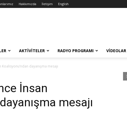
ınlarımız
Hakkımızda
İletişim
English
LER
AKTIVITELER
RADYO PROGRAMI
VIDEOLAR
n Koalisyonu’ndan dayanışma mesajı
nce İnsan
 dayanışma mesajı