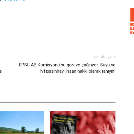
Sonraki İçerik
EPSU AB Komisyonu’nu göreve çağırıyor: Suyu ve
e
hıfzıssıhhayı insan hakkı olarak tanıyın!