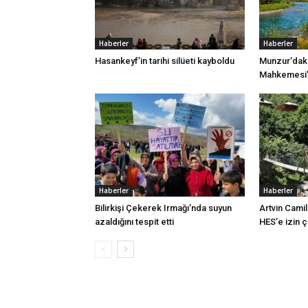
Haberler
Haberler
Hasankeyf’in tarihi silüeti kayboldu
Munzur’daki
Mahkemesi’n
Haberler
Haberler
Bilirkişi Çekerek Irmağı’nda suyun
Artvin Camil
azaldığını tespit etti
HES’e izin 