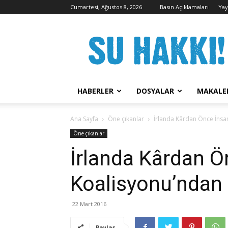
Cumartesi, Ağustos 8, 2026
Basın Açıklamaları
Yay
Su
Hakkı
Kampanyası
HABERLER
DOSYALAR
MAKALE
Ana Sayfa
Öne çıkanlar
İrlanda Kârdan Önce İnsa
Öne çıkanlar
İrlanda Kârdan Ö
Koalisyonu’ndan
22 Mart 2016
Paylaş