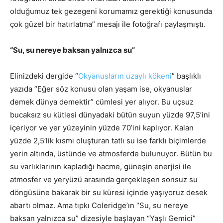
olduğumuz tek gezegeni korumamız gerektiği konusunda
çok güzel bir hatırlatma” mesajı ile fotoğrafı paylaşmıştı.
“Su, su nereye baksan yalnızca su”
Elinizdeki dergide “
Okyanusların uzaylı kökeni
” başlıklı
yazıda “Eğer söz konusu olan yaşam ise, okyanuslar
demek dünya demektir” cümlesi yer alıyor. Bu uçsuz
bucaksız su kütlesi dünyadaki bütün suyun yüzde 97,5’ini
içeriyor ve yer yüzeyinin yüzde 70’ini kaplıyor. Kalan
yüzde 2,5’lik kısmı oluşturan tatlı su ise farklı biçimlerde
yerin altında, üstünde ve atmosferde bulunuyor. Bütün bu
su varlıklarının kapladığı hacme, güneşin enerjisi ile
atmosfer ve yeryüzü arasında gerçekleşen sonsuz su
döngüsüne bakarak bir su küresi içinde yaşıyoruz desek
abartı olmaz. Ama tıpkı Coleridge’ın “Su, su nereye
baksan yalnızca su” dizesiyle başlayan “Yaşlı Gemici”