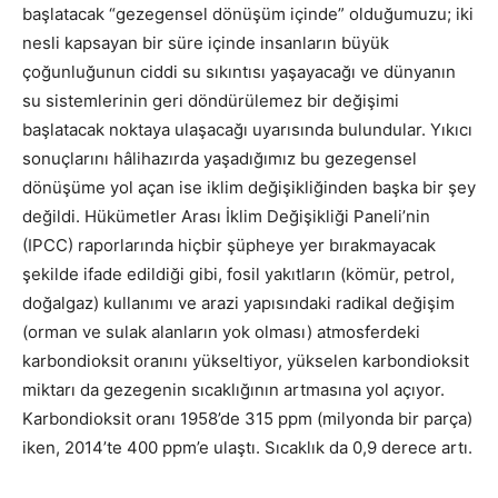
başlatacak “gezegensel dönüşüm içinde” olduğumuzu; iki
nesli kapsayan bir süre içinde insanların büyük
çoğunluğunun ciddi su sıkıntısı yaşayacağı ve dünyanın
su sistemlerinin geri döndürülemez bir değişimi
başlatacak noktaya ulaşacağı uyarısında bulundular. Yıkıcı
sonuçlarını hâlihazırda yaşadığımız bu gezegensel
dönüşüme yol açan ise iklim değişikliğinden başka bir şey
değildi. Hükümetler Arası İklim Değişikliği Paneli’nin
(IPCC) raporlarında hiçbir şüpheye yer bırakmayacak
şekilde ifade edildiği gibi, fosil yakıtların (kömür, petrol,
doğalgaz) kullanımı ve arazi yapısındaki radikal değişim
(orman ve sulak alanların yok olması) atmosferdeki
karbondioksit oranını yükseltiyor, yükselen karbondioksit
miktarı da gezegenin sıcaklığının artmasına yol açıyor.
Karbondioksit oranı 1958’de 315 ppm (milyonda bir parça)
iken, 2014’te 400 ppm’e ulaştı. Sıcaklık da 0,9 derece artı.