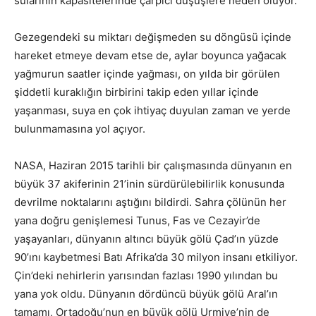
sularının kapasitelerinde çarpıcı düşüşlere neden oluyor.
Gezegendeki su miktarı değişmeden su döngüsü içinde
hareket etmeye devam etse de, aylar boyunca yağacak
yağmurun saatler içinde yağması, on yılda bir görülen
şiddetli kuraklığın birbirini takip eden yıllar içinde
yaşanması, suya en çok ihtiyaç duyulan zaman ve yerde
bulunmamasına yol açıyor.
NASA, Haziran 2015 tarihli bir çalışmasında dünyanın en
büyük 37 akiferinin 21’inin sürdürülebilirlik konusunda
devrilme noktalarını aştığını bildirdi. Sahra çölünün her
yana doğru genişlemesi Tunus, Fas ve Cezayir’de
yaşayanları, dünyanın altıncı büyük gölü Çad’ın yüzde
90’ını kaybetmesi Batı Afrika’da 30 milyon insanı etkiliyor.
Çin’deki nehirlerin yarısından fazlası 1990 yılından bu
yana yok oldu. Dünyanın dördüncü büyük gölü Aral’ın
tamamı, Ortadoğu’nun en büyük gölü Urmiye’nin de