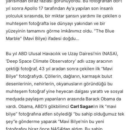
yarısından biraz fazlası görünüyordu. Bu fotoğraftan dört
yıl sonra Apollo 17 tarafından Ay’a yapılan son insanlı
yolculuk sırasında, bir miktar şansın yardımı ile çekilen o
muhteşem fotoğrafta ise dünyayı yakından ve bir
yüzeyinin tamamını görme imkânımız oldu. “The Blue
Marble” (Mavi Bilye) ifadesi doğdu…
Bu yıl ABD Ulusal Havacılık ve Uzay Dairesi’nin (NASA),
‘Deep Space Climate Observatory’ adlı uzay aracının
çektiği fotoğraf, 43 yıl aradan sonra çekilen ilk “Mavi
Bilye” fotoğrafıydı. Çöllerin, dağların, karmaşık bulut
desenlerinin, nehirlerin, okyanusların göründüğü bu
muhteşem fotoğraf yine heyecan dalgası yarattı ve sosyal
medyada paylaşım yapanların arasında Barack Obama da
vardı. Obama, ABD’li gökbilimci
Carl Sagan
’ın ilk “mavi
bilye” fotoğrafına atfen söylediği “bu sahip olduğumuz tek
şey”e gönderme yaparak “Mavi Bilye’nin bu yeni
fotoğrafını biraz önce NASA’dan aldım. Bu sahip