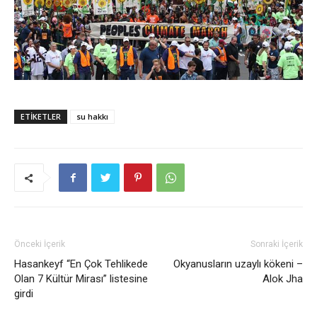
ETIKETLER
su hakkı
Önceki İçerik
Sonraki İçerik
Hasankeyf “En Çok Tehlikede
Okyanusların uzaylı kökeni –
Olan 7 Kültür Mirası” listesine
Alok Jha
girdi