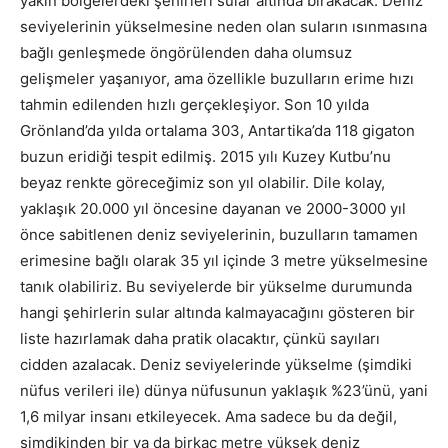
yakın bölgelerdeki şehirleri sular altında bırakacak. Deniz
seviyelerinin yükselmesine neden olan suların ısınmasına
bağlı genleşmede öngörülenden daha olumsuz
gelişmeler yaşanıyor, ama özellikle buzulların erime hızı
tahmin edilenden hızlı gerçekleşiyor. Son 10 yılda
Grönland’da yılda ortalama 303, Antartika’da 118 gigaton
buzun eridiği tespit edilmiş. 2015 yılı Kuzey Kutbu’nu
beyaz renkte göreceğimiz son yıl olabilir. Dile kolay,
yaklaşık 20.000 yıl öncesine dayanan ve 2000-3000 yıl
önce sabitlenen deniz seviyelerinin, buzulların tamamen
erimesine bağlı olarak 35 yıl içinde 3 metre yükselmesine
tanık olabiliriz. Bu seviyelerde bir yükselme durumunda
hangi şehirlerin sular altında kalmayacağını gösteren bir
liste hazırlamak daha pratik olacaktır, çünkü sayıları
cidden azalacak. Deniz seviyelerinde yükselme (şimdiki
nüfus verileri ile) dünya nüfusunun yaklaşık %23’ünü, yani
1,6 milyar insanı etkileyecek. Ama sadece bu da değil,
şimdikinden bir ya da birkaç metre yüksek deniz