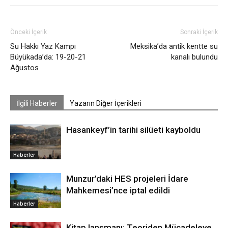
Önceki İçerik
Sonraki İçerik
Su Hakkı Yaz Kampı
Meksika’da antik kentte su
Büyükada’da: 19-20-21
kanalı bulundu
Ağustos
İlgili Haberler
Yazarın Diğer İçerikleri
Hasankeyf’in tarihi silüeti kayboldu
Haberler
Munzur’daki HES projeleri İdare
Mahkemesi’nce iptal edildi
Haberler
Kitap lansmanı: Teoriden Mücadeleye