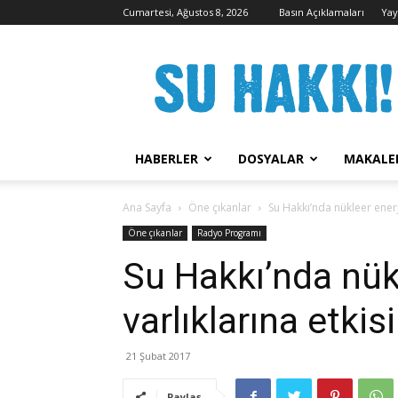
Cumartesi, Ağustos 8, 2026
Basın Açıklamaları
Yay
Su
Hakkı
Kampanyası
HABERLER
DOSYALAR
MAKALE
Ana Sayfa
Öne çıkanlar
Su Hakkı’nda nükleer enerji
Öne çıkanlar
Radyo Programı
Su Hakkı’nda nükl
varlıklarına etki
21 Şubat 2017
Paylaş