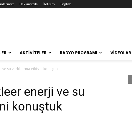
ınlarımız
Hakkımızda
İletişim
English
LER
AKTIVITELER
RADYO PROGRAMI
VIDEOLAR
 ve su varlıklarına etkisini konuştuk
eer enerji ve su
sini konuştuk