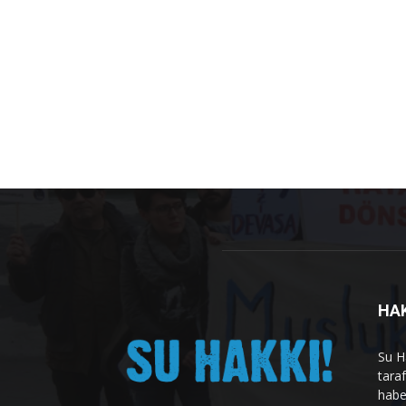
HA
Su H
tara
habe