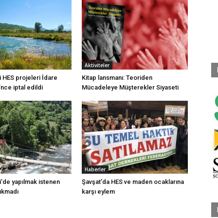
Aktiviteler
 HES projeleri İdare
Kitap lansmanı: Teoriden
ce iptal edildi
Mücadeleye Müşterekler Siyaseti
Haberler
i’de yapılmak istenen
Şavşat’da HES ve maden ocaklarına
çıkmadı
karşı eylem