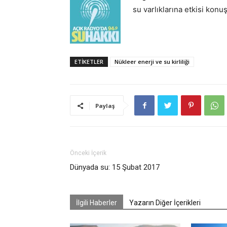
su varlıklarına etkisi konu
ETIKETLER
Nükleer enerji ve su kirliliği
Paylaş
Önceki İçerik
Dünyada su: 15 Şubat 2017
İlgili Haberler
Yazarın Diğer İçerikleri