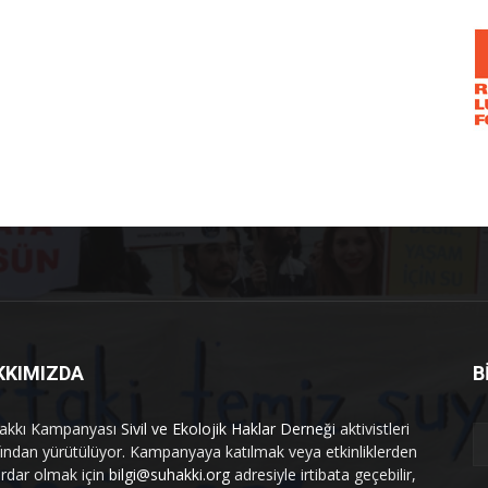
KKIMIZDA
B
akkı Kampanyası
Sivil ve Ekolojik Haklar Derneği
aktivistleri
fından yürütülüyor. Kampanyaya katılmak veya etkinliklerden
rdar olmak için
bilgi@suhakki.org
adresiyle irtibata geçebilir,