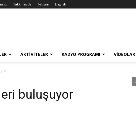
rımız
Hakkımızda
İletişim
English
LER
AKTIVITELER
RADYO PROGRAMI
VIDEOLAR
uyor
leri buluşuyor