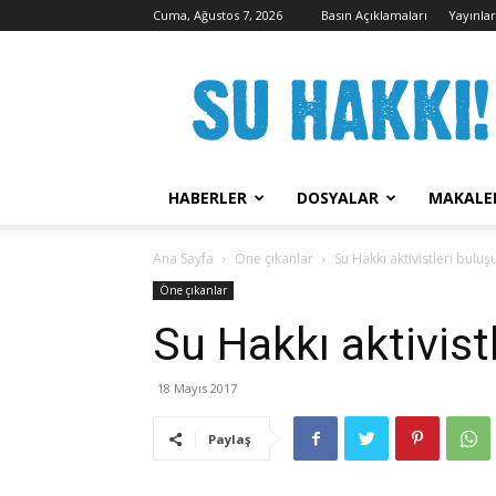
Cuma, Ağustos 7, 2026
Basın Açıklamaları
Yayınla
Su
Hakkı
Kampanyası
HABERLER
DOSYALAR
MAKALE
Ana Sayfa
Öne çıkanlar
Su Hakkı aktivistleri buluş
Öne çıkanlar
Su Hakkı aktivist
18 Mayıs 2017
Paylaş