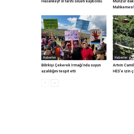
Hasankeyf’in tarihi silüeti kayboldu
Munzur’daki
Mahkemesi’n
Haberler
Haberler
Bilirkişi Çekerek Irmağı’nda suyun
Artvin Camil
azaldığını tespit etti
HES’e izin 