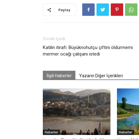
Paylaş
Önceki İçerik
Katilin itirafı: Büyüknohutçu çiftini öldürmemi
mermer ocağı çalışanı istedi
İlgili Haberler
Yazarın Diğer İçerikleri
Haberler
Haberler