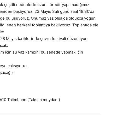
k çeşitli nedenlerle uzun süredir yapamadığımız
yeniden başlıyoruz. 23 Mayıs Salı günü saat 18.30’da
nde buluşuyoruz. Önümüz yaz olsa da oldukça yoğun
. İlgilenen herkesi toplantıya bekliyoruz.
Toplantıda ele
le:
8 Mayıs tarihlerinde çevre festivali düzenliyor.
acak.
şam için su yaz kampını bu senede yapmak için
meye çalışıyoruz.
uşacağız.
:9/10 Talimhane (Taksim meydanı)