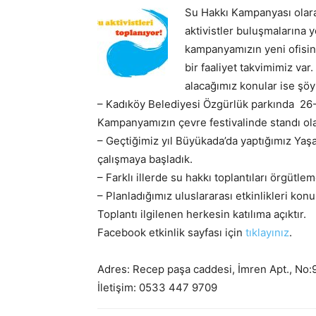
Su Hakkı Kampanyası olara
aktivistler buluşmalarına 
kampanyamızın yeni ofisi
bir faaliyet takvimimiz var
alacağımız konular ise şöy
– Kadıköy Belediyesi Özgürlük parkında 26-2
Kampanyamızın çevre festivalinde standı ol
– Geçtiğimiz yıl Büyükada’da yaptığımız Ya
çalışmaya başladık.
– Farklı illerde su hakkı toplantıları örgütle
–
Planladığımız uluslararası etkinlikleri kon
Toplantı ilgilenen herkesin katılıma açıktır.
Facebook etkinlik sayfası için
tıklayınız
.
Adres: Recep paşa caddesi, İmren Apt., No
İletişim: 0533 447 9709