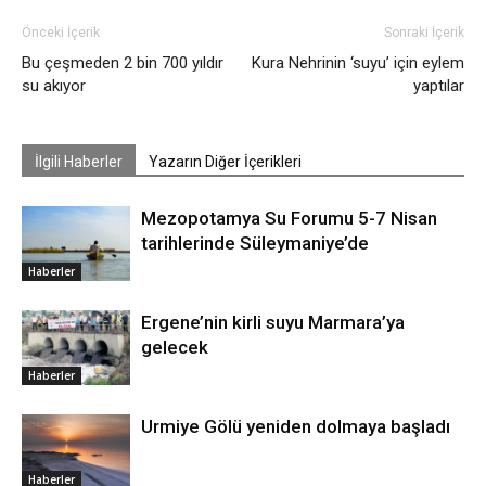
Önceki İçerik
Sonraki İçerik
Bu çeşmeden 2 bin 700 yıldır
Kura Nehrinin ‘suyu’ için eylem
su akıyor
yaptılar
İlgili Haberler
Yazarın Diğer İçerikleri
Mezopotamya Su Forumu 5-7 Nisan
tarihlerinde Süleymaniye’de
Haberler
Ergene’nin kirli suyu Marmara’ya
gelecek
Haberler
Urmiye Gölü yeniden dolmaya başladı
Haberler