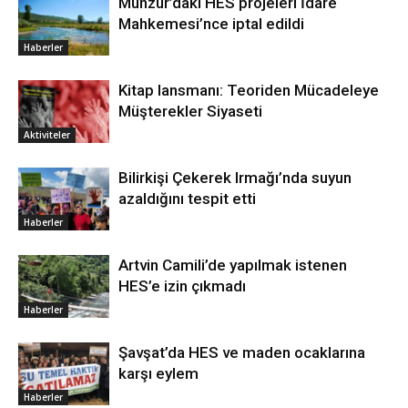
Munzur’daki HES projeleri İdare
Mahkemesi’nce iptal edildi
Haberler
Kitap lansmanı: Teoriden Mücadeleye
Müşterekler Siyaseti
Aktiviteler
Bilirkişi Çekerek Irmağı’nda suyun
azaldığını tespit etti
Haberler
Artvin Camili’de yapılmak istenen
HES’e izin çıkmadı
Haberler
Şavşat’da HES ve maden ocaklarına
karşı eylem
Haberler