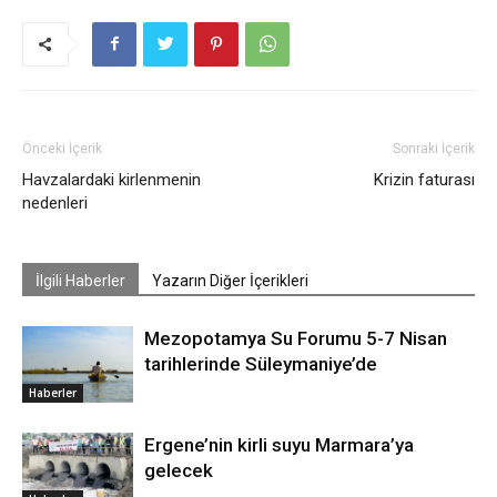
Önceki İçerik
Sonraki İçerik
Havzalardaki kirlenmenin
Krizin faturası
nedenleri
İlgili Haberler
Yazarın Diğer İçerikleri
Mezopotamya Su Forumu 5-7 Nisan
tarihlerinde Süleymaniye’de
Haberler
Ergene’nin kirli suyu Marmara’ya
gelecek