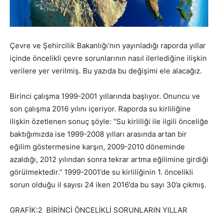
Çevre ve Şehircilik Bakanlığı’nın yayınladığı raporda yıllar
içinde öncelikli çevre sorunlarının nasıl ilerlediğine ilişkin
verilere yer verilmiş. Bu yazıda bu değişimi ele alacağız.
Birinci çalışma 1999-2001 yıllarında başlıyor. Onuncu ve
son çalışma 2016 yılını içeriyor. Raporda su kirliliğine
ilişkin özetlenen sonuç şöyle: “Su kirliliği ile ilgili önceliğe
baktığımızda ise 1999-2008 yılları arasında artan bir
eğilim göstermesine karşın, 2009-2010 döneminde
azaldığı, 2012 yılından sonra tekrar artma eğilimine girdiği
görülmektedir.” 1999-2001’de su kirliliğinin 1. öncelikli
sorun olduğu il sayısı 24 iken 2016’da bu sayı 30’a çıkmış.
GRAFİK:2 BİRİNCİ ÖNCELİKLİ SORUNLARIN YILLAR