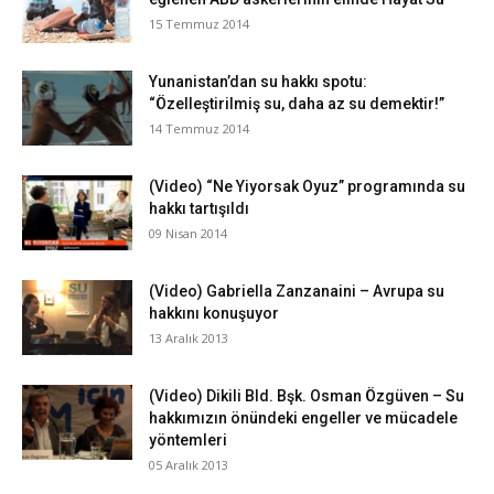
15 Temmuz 2014
Yunanistan’dan su hakkı spotu:
“Özelleştirilmiş su, daha az su demektir!”
14 Temmuz 2014
(Video) “Ne Yiyorsak Oyuz” programında su
hakkı tartışıldı
09 Nisan 2014
(Video) Gabriella Zanzanaini – Avrupa su
hakkını konuşuyor
13 Aralık 2013
(Video) Dikili Bld. Bşk. Osman Özgüven – Su
hakkımızın önündeki engeller ve mücadele
yöntemleri
05 Aralık 2013