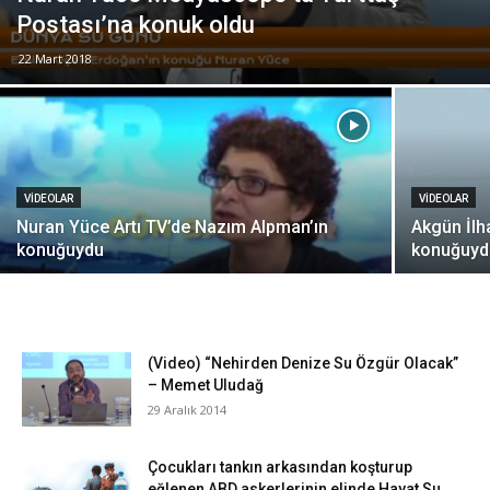
Postası’na konuk oldu
22 Mart 2018
VIDEOLAR
VIDEOLAR
Nuran Yüce Artı TV’de Nazım Alpman’ın
Akgün İlh
konuğuydu
konuğuyd
(Video) “Nehirden Denize Su Özgür Olacak”
– Memet Uludağ
29 Aralık 2014
Çocukları tankın arkasından koşturup
eğlenen ABD askerlerinin elinde Hayat Su