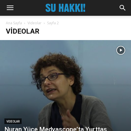
Ana Sayfa
Videolar
Sayfa 2
VIDEOLAR
VIDEOLAR
Nuran Yüce Medyascope’ta Yurttaş