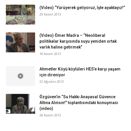
(Video) “Yürüyerek geliyoruz, İşte ayaktayız!”
20 Kasım 2013
(Video) Ömer Madra – “Neoliberal
politikalar karşısında suyu yeniden ortak
varlık haline getirmek”
18 Kasım 2013
Ahmetler Köyü köylüleri HES’e karşı yaşam
için direniyor
22 Ağustos 2013
Özgüven’in “Su Hakkı Anayasal Güvence
Altına Alınsın!” toplantısındaki konuşması
(video)
28 Kasım 2012