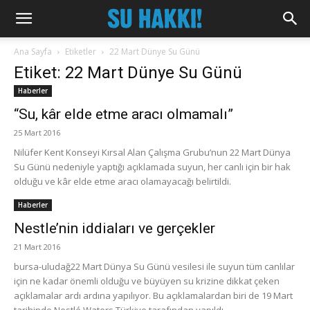
Ana Sayfa
Etiketler
22 Mart Dünye Su Günü
Etiket: 22 Mart Dünye Su Günü
Haberler
“Su, kâr elde etme aracı olmamalı”
25 Mart 2016
Nilüfer Kent Konseyi Kırsal Alan Çalışma Grubu’nun 22 Mart Dünya
Su Günü nedeniyle yaptığı açıklamada suyun, her canlı için bir hak
olduğu ve kâr elde etme aracı olamayacağı belirtildi.
Haberler
Nestle’nin iddiaları ve gerçekler
21 Mart 2016
bursa-uludağ22 Mart Dünya Su Günü vesilesi ile suyun tüm canlılar
için ne kadar önemli olduğu ve büyüyen su krizine dikkat çeken
açıklamalar ardı ardına yapılıyor. Bu açıklamalardan biri de 19 Mart