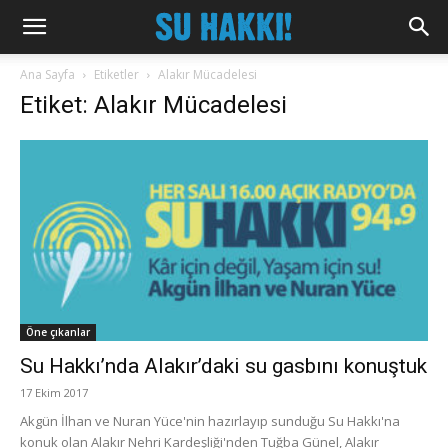
Ana Sayfa
Etiketler
Alakır Mücadelesi
Etiket: Alakır Mücadelesi
Öne çıkanlar
Su Hakkı’nda Alakır’daki su gasbını konuştuk
17 Ekim 2017
Akgün İlhan ve Nuran Yüce'nin hazırlayıp sunduğu Su Hakkı'na
konuk olan Alakır Nehri Kardeşliği'nden Tuğba Günel, Alakır