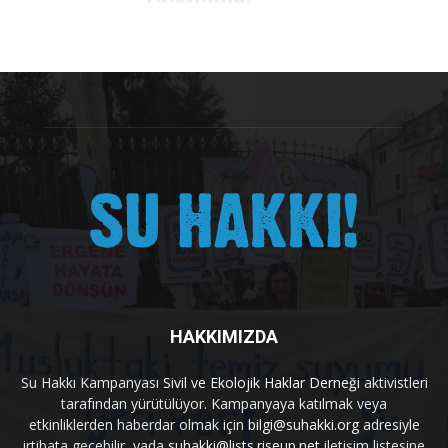
HAKKIMIZDA
Su Hakkı Kampanyası
Sivil ve Ekolojik Haklar Derneği
aktivistleri
tarafından yürütülüyor. Kampanyaya katılmak veya
etkinliklerden haberdar olmak için
bilgi@suhakki.org
adresiyle
irtibata geçebilir, yada
suhakki@lists.riseup.net
iletişim listesine