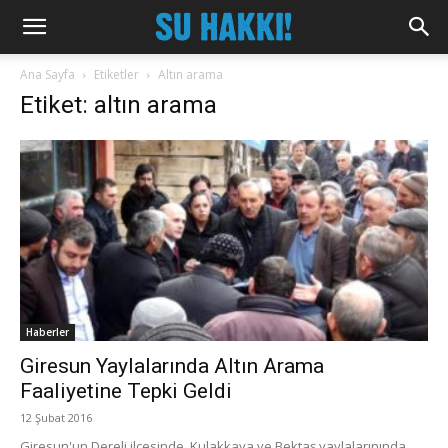
Ana Sayfa
Etiketler
Altın arama
Etiket: altın arama
Haberler
Giresun Yaylalarında Altın Arama
Faaliyetine Tepki Geldi
12 Şubat 2016
Giresun'un Dereli ilçesinde, Kulakkaya ve Bektaş yaylalarınında