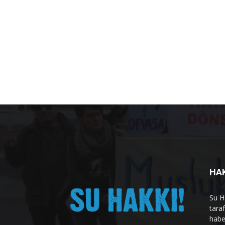
HA
Su H
tara
habe