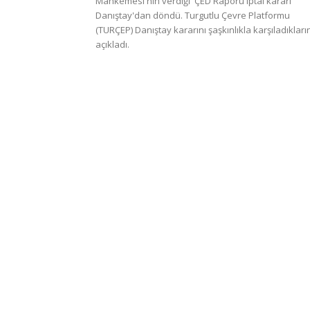
Mahkemesi'nin verdiği 'ÇED Raporu iptal kararı'
Danıştay'dan döndü. Turgutlu Çevre Platformu
(TURÇEP) Danıştay kararını şaşkınlıkla karşıladıkları
açıkladı.