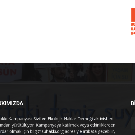
KKIMIZDA
B
akkı Kampanyası
Sivil ve Ekolojik Haklar Derneği
aktivistleri
fından yürütülüyor. Kampanyaya katılmak veya etkinliklerden
rdar olmak için
bilgi@suhakki.org
adresiyle irtibata geçebilir,