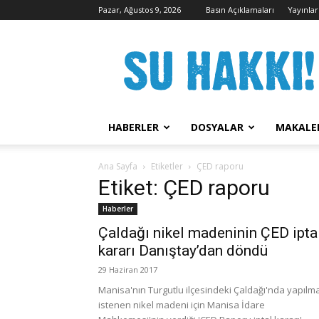
Pazar, Ağustos 9, 2026
Basın Açıklamaları
Yayınlar
Su
Hakkı
Kampanyası
HABERLER
DOSYALAR
MAKALE
Ana Sayfa
Etiketler
ÇED raporu
Etiket: ÇED raporu
Haberler
Çaldağı nikel madeninin ÇED ipta
kararı Danıştay’dan döndü
29 Haziran 2017
Manisa'nın Turgutlu ilçesindeki Çaldağı'nda yapılm
istenen nikel madeni için Manisa İdare