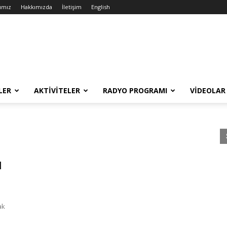
ımız
Hakkımızda
İletişim
English
LER
AKTIVITELER
RADYO PROGRAMI
VIDEOLAR
l
ak