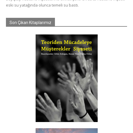
eski su yatağında olunca temeli su bastı.
Son Çıkan Kitaplarımız