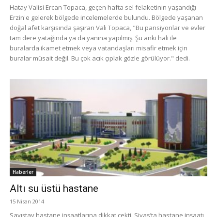
Hatay Valisi Ercan Topaca, geçen hafta sel felaketinin yaşandığı
Erzin'e gelerek bölgede incelemelerde bulundu. Bölgede yaşanan
doğal afet karşısında şaşıran Vali Topaca, "Bu pansiyonlar ve evler
tam dere yatağında ya da yanına yapılmış. Şu anki hali ile
buralarda ikamet etmek veya vatandaşları misafir etmek için
buralar müsait değil. Bu çok acık çıplak gözle görülüyor." dedi.
Haberler
Altı su üstü hastane
15 Nisan 2014
Sayıştay hastane inşaatlarına dikkat çekti. Sivas’ta hastane inşaatı