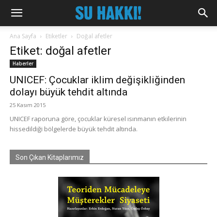
Ana Sayfa
Etiketler
Doğal afetler
Etiket: doğal afetler
Haberler
UNICEF: Çocuklar iklim değişikliğinden
dolayı büyük tehdit altında
25 Kasım 2015
UNICEF raporuna göre, çocuklar küresel ısınmanın etkilerinin
hissedildiği bölgelerde büyük tehdit altında.
Son Çıkan Kitaplarımız