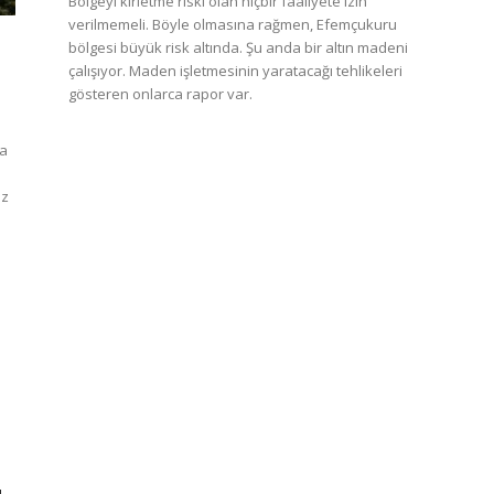
Bölgeyi kirletme riski olan hiçbir faaliyete izin
verilmemeli. Böyle olmasına rağmen, Efemçukuru
bölgesi büyük risk altında. Şu anda bir altın madeni
çalışıyor. Maden işletmesinin yaratacağı tehlikeleri
gösteren onlarca rapor var.
ya
uz