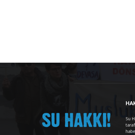
HA
Su H
tara
habe