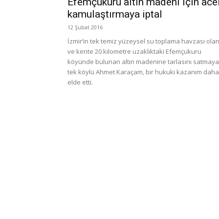
Efemçukuru altın madeni için ace
kamulaştırmaya iptal
12 Şubat 2016
İzmir’in tek temiz yüzeysel su toplama havzası ola
ve kente 20 kilometre uzaklıktaki Efemçukuru
köyünde bulunan altın madenine tarlasını satmay
tek köylü Ahmet Karaçam, bir hukuki kazanım daha
elde etti.