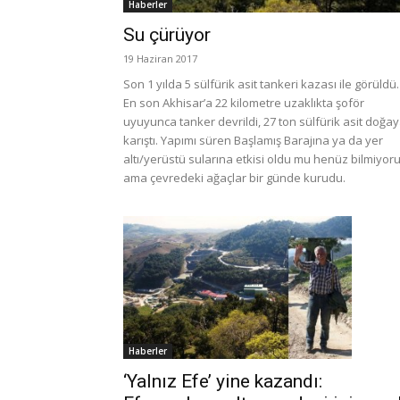
Haberler
Su çürüyor
19 Haziran 2017
Son 1 yılda 5 sülfürik asit tankeri kazası ile görüldü.
En son Akhisar’a 22 kilometre uzaklıkta şoför
uyuyunca tanker devrildi, 27 ton sülfürik asit doğa
karıştı. Yapımı süren Başlamış Barajına ya da yer
altı/yerüstü sularına etkisi oldu mu henüz bilmiyor
ama çevredeki ağaçlar bir günde kurudu.
Haberler
‘Yalnız Efe’ yine kazandı: