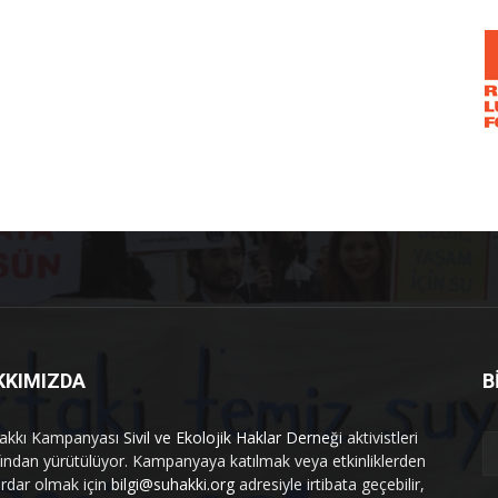
KKIMIZDA
B
akkı Kampanyası
Sivil ve Ekolojik Haklar Derneği
aktivistleri
fından yürütülüyor. Kampanyaya katılmak veya etkinliklerden
rdar olmak için
bilgi@suhakki.org
adresiyle irtibata geçebilir,