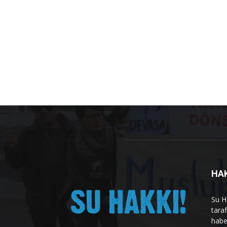
HA
Su H
tara
habe