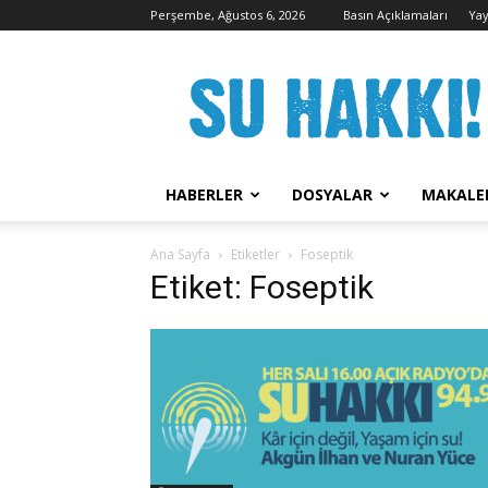
Perşembe, Ağustos 6, 2026
Basın Açıklamaları
Yay
Su
Hakkı
Kampanyası
HABERLER
DOSYALAR
MAKALE
Ana Sayfa
Etiketler
Foseptik
Etiket: Foseptik