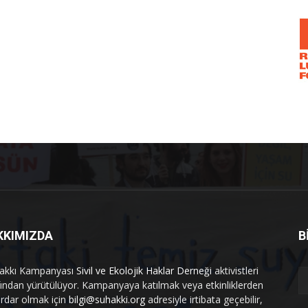
KKIMIZDA
B
akkı Kampanyası
Sivil ve Ekolojik Haklar Derneği
aktivistleri
fından yürütülüyor. Kampanyaya katılmak veya etkinliklerden
rdar olmak için
bilgi@suhakki.org
adresiyle irtibata geçebilir,