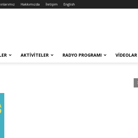
ınlarımız
Hakkımızda
İletişim
English
LER
AKTIVITELER
RADYO PROGRAMI
VIDEOLAR