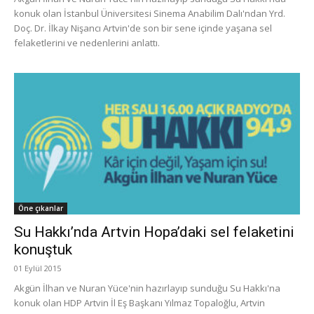
konuk olan İstanbul Üniversitesi Sinema Anabilim Dalı'ndan Yrd.
Doç. Dr. İlkay Nişancı Artvin'de son bir sene içinde yaşana sel
felaketlerini ve nedenlerini anlattı.
Öne çıkanlar
Su Hakkı’nda Artvin Hopa’daki sel felaketini
konuştuk
01 Eylül 2015
Akgün İlhan ve Nuran Yüce'nin hazırlayıp sunduğu Su Hakkı'na
konuk olan HDP Artvin İl Eş Başkanı Yılmaz Topaloğlu, Artvin