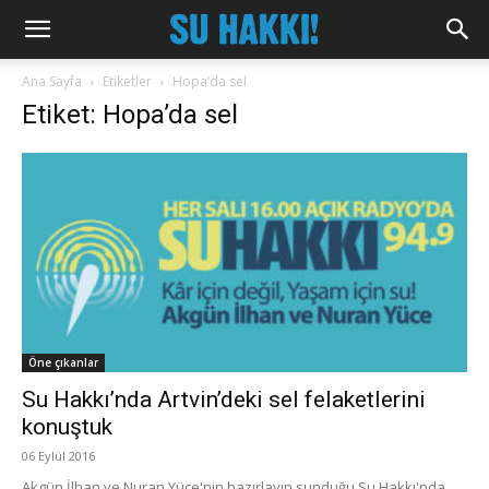
Ana Sayfa
Etiketler
Hopa’da sel
Etiket: Hopa’da sel
Öne çıkanlar
Su Hakkı’nda Artvin’deki sel felaketlerini
konuştuk
06 Eylül 2016
Akgün İlhan ve Nuran Yüce'nin hazırlayıp sunduğu Su Hakkı'nda