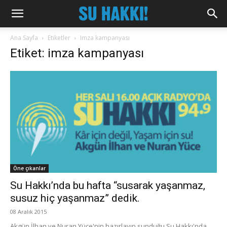
Ana Sayfa
Etiketler
Imza kampanyası
Etiket: imza kampanyası
Öne çıkanlar
Su Hakkı’nda bu hafta “susarak yaşanmaz,
susuz hiç yaşanmaz” dedik.
08 Aralık 2015
Akgün İlhan ve Nuran Yüce'nin hazırlayıp sunduğu Su Hakkı'nda,