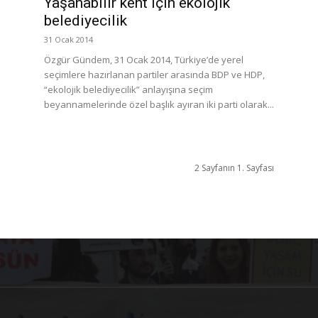
Yaşanabilir kent için ekolojik
belediyecilik
31 Ocak 2014
Özgür Gündem, 31 Ocak 2014, Türkiye’de yerel
seçimlere hazırlanan partiler arasında BDP ve HDP,
“ekolojik belediyecilik” anlayışına seçim
beyannamelerinde özel başlık ayıran iki parti olarak...
2 Sayfanın 1. Sayfası