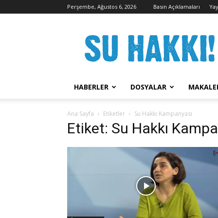
Perşembe, Ağustos 6, 2026
Basın Açıklamaları
Yay
Su
Hakkı
Kampanyası
HABERLER
DOSYALAR
MAKALE
Ana Sayfa
Etiketler
Su Hakkı Kampanyası
Etiket: Su Hakkı Kampa