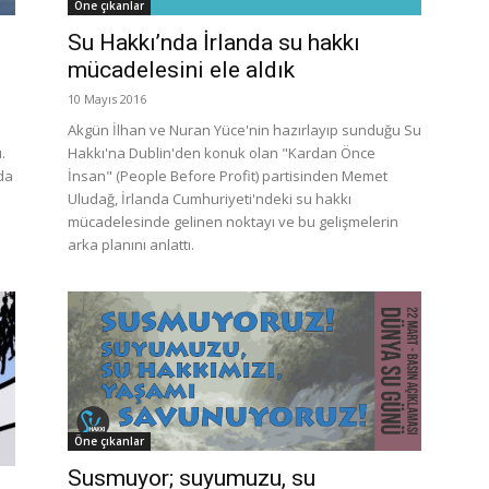
Öne çıkanlar
Su Hakkı’nda İrlanda su hakkı
mücadelesini ele aldık
10 Mayıs 2016
Akgün İlhan ve Nuran Yüce'nin hazırlayıp sunduğu Su
.
Hakkı'na Dublin'den konuk olan "Kardan Önce
da
İnsan" (People Before Profit) partisinden Memet
Uludağ, İrlanda Cumhuriyeti'ndeki su hakkı
mücadelesinde gelinen noktayı ve bu gelişmelerin
arka planını anlattı.
Öne çıkanlar
Susmuyor; suyumuzu, su