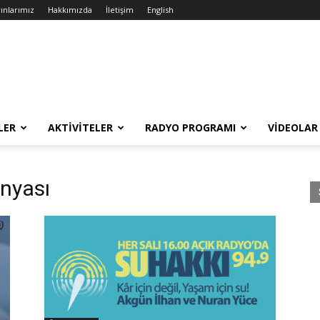
ınlarımız
Hakkımızda
İletişim
English
LER
AKTIVITELER
RADYO PROGRAMI
VIDEOLAR
nyası