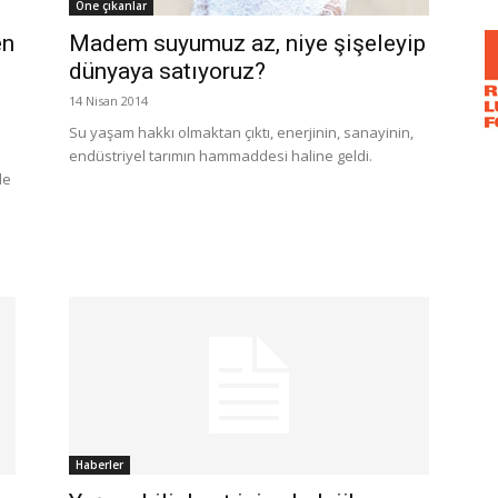
Öne çıkanlar
en
Madem suyumuz az, niye şişeleyip
dünyaya satıyoruz?
14 Nisan 2014
Su yaşam hakkı olmaktan çıktı, enerjinin, sanayinin,
endüstriyel tarımın hammaddesi haline geldi.
de
Haberler