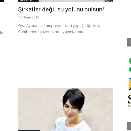
Şirketler değil su yolunu bulsun!
14 Nisan 2015
Oya Ayman'ın kampanyamızla yaptığı röportajı
Cumhuriyet gazetesinde yayınlanmış.
da