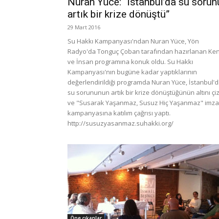
Nuran Yüce: “İstanbul’da su sorun
artık bir krize dönüştü”
29 Mart 2016
Su Hakkı Kampanyası'ndan Nuran Yüce, Yön
Radyo'da Tonguç Çoban tarafından hazırlanan Ken
ve İnsan programına konuk oldu. Su Hakkı
Kampanyası'nın bugüne kadar yaptıklarının
değerlendirildiği programda Nuran Yüce, İstanbul'
su sorununun artık bir krize dönüştüğünün altını çi
ve "Susarak Yaşanmaz, Susuz Hiç Yaşanmaz" imza
kampanyasına katılım çağrısı yaptı.
http://susuzyasanmaz.suhakki.org/
Öne çıkanlar