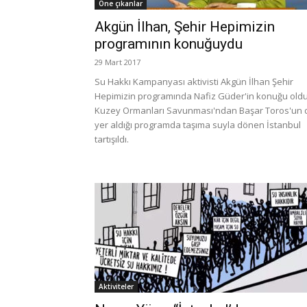
Öne çıkanlar
Akgün İlhan, Şehir Hepimizin
programının konuğuydu
29 Mart 2017
Su Hakkı Kampanyası aktivisti Akgün İlhan Şehir
Hepimizin programında Nafiz Güder'in konuğu oldu
Kuzey Ormanları Savunması'ndan Başar Toros'un 
yer aldığı programda taşıma suyla dönen İstanbul
tartışıldı.
Aktiviteler