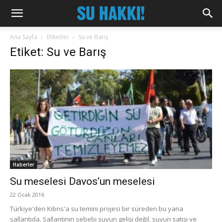
Ana Sayfa
Etiketler
Su ve Barış
Etiket: Su ve Barış
Haberler
Su meselesi Davos’un meselesi
22 Ocak 2016
Türkiye'den Kıbrıs'a su temini projesi bir süreden bu yana
sallantıda. Sallantının sebebi suyun gelişi değil, suyun satışı ve