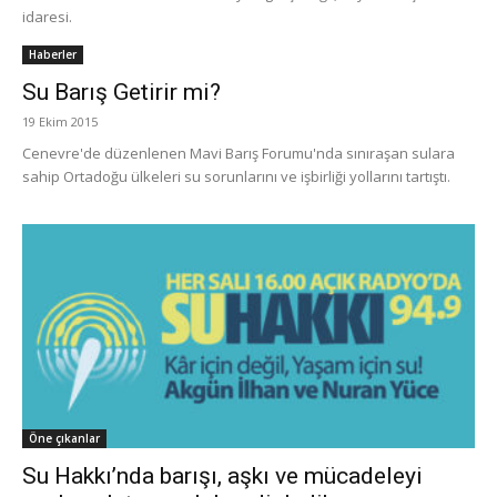
idaresi.
Haberler
Su Barış Getirir mi?
19 Ekim 2015
Cenevre'de düzenlenen Mavi Barış Forumu'nda sınıraşan sulara
sahip Ortadoğu ülkeleri su sorunlarını ve işbirliği yollarını tartıştı.
Öne çıkanlar
Su Hakkı’nda barışı, aşkı ve mücadeleyi