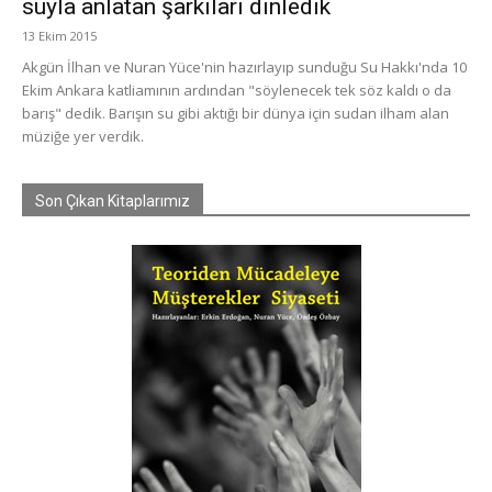
suyla anlatan şarkıları dinledik
13 Ekim 2015
Akgün İlhan ve Nuran Yüce'nin hazırlayıp sunduğu Su Hakkı'nda 10
Ekim Ankara katliamının ardından "söylenecek tek söz kaldı o da
barış" dedik. Barışın su gibi aktığı bir dünya için sudan ilham alan
müziğe yer verdik.
Son Çıkan Kitaplarımız