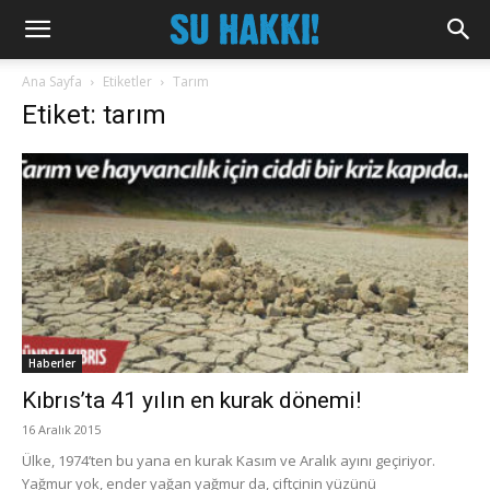
Ana Sayfa
Etiketler
Tarım
Etiket: tarım
Haberler
Kıbrıs’ta 41 yılın en kurak dönemi!
16 Aralık 2015
Ülke, 1974’ten bu yana en kurak Kasım ve Aralık ayını geçiriyor.
Yağmur yok, ender yağan yağmur da, çiftçinin yüzünü