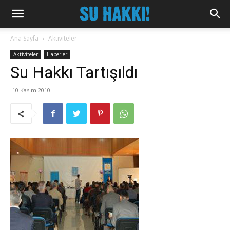
Ana Sayfa
Aktiviteler
Aktiviteler
Haberler
Su Hakkı Tartışıldı
10 Kasım 2010