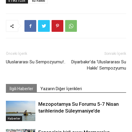
ETIKETLER
su hakkı
Önceki İçerik
Sonraki İçerik
Uluslararası Su Sempozyumu!..
Diyarbakır’da ‘Uluslararası Su
Hakkı’ Sempozyumu
İlgili Haberler
Yazarın Diğer İçerikleri
Mezopotamya Su Forumu 5-7 Nisan
tarihlerinde Süleymaniye’de
Haberler