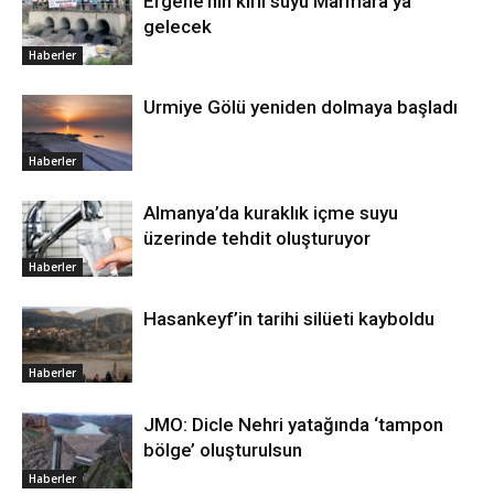
Ergene’nin kirli suyu Marmara’ya
gelecek
Haberler
Urmiye Gölü yeniden dolmaya başladı
Haberler
Almanya’da kuraklık içme suyu
üzerinde tehdit oluşturuyor
Haberler
Hasankeyf’in tarihi silüeti kayboldu
Haberler
JMO: Dicle Nehri yatağında ‘tampon
bölge’ oluşturulsun
Haberler