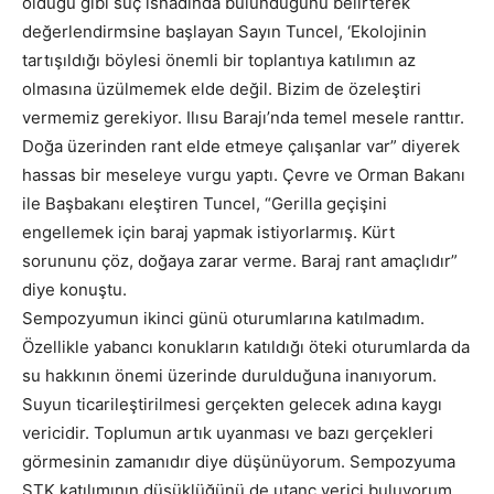
olduğu gibi suç isnadında bulunduğunu belirterek
değerlendirmsine başlayan Sayın Tuncel, ‘Ekolojinin
tartışıldığı böylesi önemli bir toplantıya katılımın az
olmasına üzülmemek elde değil. Bizim de özeleştiri
vermemiz gerekiyor. Ilısu Barajı’nda temel mesele ranttır.
Doğa üzerinden rant elde etmeye çalışanlar var” diyerek
hassas bir meseleye vurgu yaptı. Çevre ve Orman Bakanı
ile Başbakanı eleştiren Tuncel, “Gerilla geçişini
engellemek için baraj yapmak istiyorlarmış. Kürt
sorununu çöz, doğaya zarar verme. Baraj rant amaçlıdır”
diye konuştu.
Sempozyumun ikinci günü oturumlarına katılmadım.
Özellikle yabancı konukların katıldığı öteki oturumlarda da
su hakkının önemi üzerinde durulduğuna inanıyorum.
Suyun ticarileştirilmesi gerçekten gelecek adına kaygı
vericidir. Toplumun artık uyanması ve bazı gerçekleri
görmesinin zamanıdır diye düşünüyorum. Sempozyuma
STK katılımının düşüklüğünü de utanç verici buluyorum.