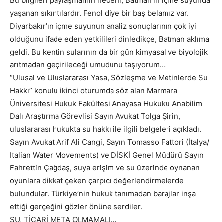
Bu bilgileri paylaşmamın nedeni, Batman’ın içme suyunda
yaşanan sıkıntılardır. Fenol diye bir baş belamız var.
Diyarbakır’ın içme suyunun analiz sonuçlarının çok iyi
olduğunu ifade eden yetkilileri dinledikçe, Batman aklıma
geldi. Bu kentin sularının da bir gün kimyasal ve biyolojik
arıtmadan geçirileceği umudunu taşıyorum…
“Ulusal ve Uluslararası Yasa, Sözleşme ve Metinlerde Su
Hakkı” konulu ikinci oturumda söz alan Marmara
Üniversitesi Hukuk Fakültesi Anayasa Hukuku Anabilim
Dalı Araştırma Görevlisi Sayın Avukat Tolga Şirin,
uluslararası hukukta su hakkı ile ilgili belgeleri açıkladı.
Sayın Avukat Arif Ali Cangi, Sayın Tomasso Fattori (İtalya/
Italian Water Movements) ve DİSKİ Genel Müdürü Sayın
Fahrettin Çağdaş, suya erişim ve su üzerinde oynanan
oyunlara dikkat çeken çarpıcı değerlendirmelerde
bulundular. Türkiye’nin hukuk tanımadan barajlar inşa
ettiği gerçeğini gözler önüne serdiler.
SU, TİCARİ META OLMAMALI…