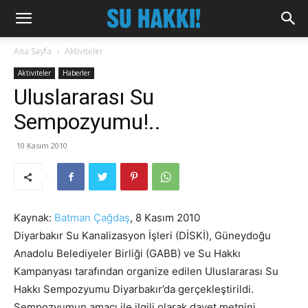
Ana Sayfa
Aktiviteler
Aktiviteler
Haberler
Uluslararası Su
Sempozyumu!..
10 Kasım 2010
Kaynak:
Batman Çağdaş
, 8 Kasım 2010
Diyarbakır Su Kanalizasyon İşleri (DİSKİ), Güneydoğu
Anadolu Belediyeler Birliği (GABB) ve Su Hakkı
Kampanyası tarafından organize edilen Uluslararası Su
Hakkı Sempozyumu Diyarbakır’da gerçekleştirildi.
Sempozyumun amacı ile ilgili olarak davet metnini