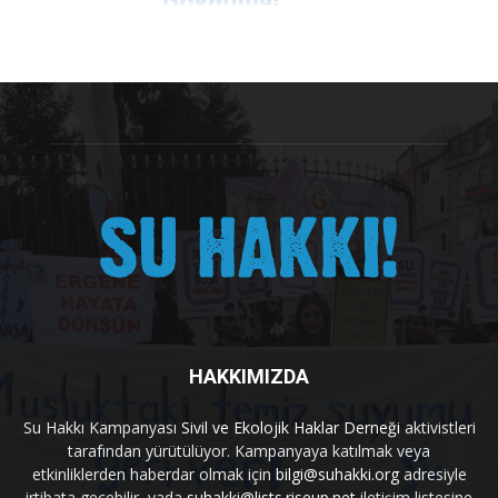
HAKKIMIZDA
Su Hakkı Kampanyası
Sivil ve Ekolojik Haklar Derneği
aktivistleri
tarafından yürütülüyor. Kampanyaya katılmak veya
etkinliklerden haberdar olmak için
bilgi@suhakki.org
adresiyle
irtibata geçebilir, yada
suhakki@lists.riseup.net
iletişim listesine