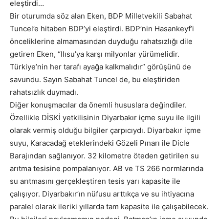
eleştirdi…
Bir oturumda söz alan Eken, BDP Milletvekili Sabahat
Tuncel’e hitaben BDP’yi eleştirdi. BDP’nin Hasankeyf’i
önceliklerine almamasından duyduğu rahatsızlığı dile
getiren Eken, “Ilısu’ya karşı milyonlar yürümelidir.
Türkiye’nin her tarafı ayağa kalkmalıdır” görüşünü de
savundu. Sayın Sabahat Tuncel de, bu eleştiriden
rahatsızlık duymadı.
Diğer konuşmacılar da önemli hususlara değindiler.
Özellikle DİSKİ yetkilisinin Diyarbakır içme suyu ile ilgili
olarak vermiş olduğu bilgiler çarpıcıydı. Diyarbakır içme
suyu, Karacadağ eteklerindeki Gözeli Pınarı ile Dicle
Barajından sağlanıyor. 32 kilometre öteden getirilen su
arıtma tesisine pompalanıyor. AB ve TS 266 normlarında
su arıtmasını gerçekleştiren tesis yarı kapasite ile
çalışıyor. Diyarbakır’ın nüfusu arttıkça ve su ihtiyacına
paralel olarak ileriki yıllarda tam kapasite ile çalışabilecek.