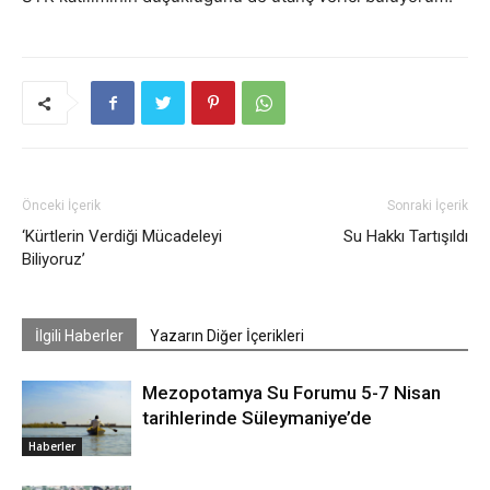
Önceki İçerik
Sonraki İçerik
‘Kürtlerin Verdiği Mücadeleyi
Su Hakkı Tartışıldı
Biliyoruz’
İlgili Haberler
Yazarın Diğer İçerikleri
Mezopotamya Su Forumu 5-7 Nisan
tarihlerinde Süleymaniye’de
Haberler