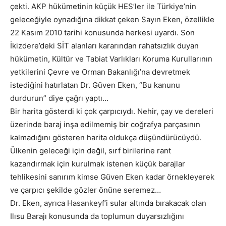
çekti. AKP hükümetinin küçük HES’ler ile Türkiye’nin
geleceğiyle oynadığına dikkat çeken Sayın Eken, özellikle
22 Kasım 2010 tarihi konusunda herkesi uyardı. Son
İkizdere’deki SİT alanları kararından rahatsızlık duyan
hükümetin, Kültür ve Tabiat Varlıkları Koruma Kurullarının
yetkilerini Çevre ve Orman Bakanlığı’na devretmek
istediğini hatırlatan Dr. Güven Eken, “Bu kanunu
durdurun” diye çağrı yaptı…
Bir harita gösterdi ki çok çarpıcıydı. Nehir, çay ve dereleri
üzerinde baraj inşa edilmemiş bir coğrafya parçasının
kalmadığını gösteren harita oldukça düşündürücüydü.
Ülkenin geleceği için değil, sırf birilerine rant
kazandırmak için kurulmak istenen küçük barajlar
tehlikesini sanırım kimse Güven Eken kadar örnekleyerek
ve çarpıcı şekilde gözler önüne seremez…
Dr. Eken, ayrıca Hasankeyf’i sular altında bırakacak olan
Ilısu Barajı konusunda da toplumun duyarsızlığını