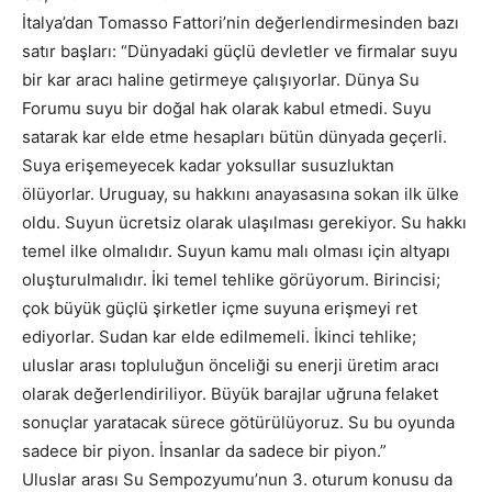
İtalya’dan Tomasso Fattori’nin değerlendirmesinden bazı
satır başları: “Dünyadaki güçlü devletler ve firmalar suyu
bir kar aracı haline getirmeye çalışıyorlar. Dünya Su
Forumu suyu bir doğal hak olarak kabul etmedi. Suyu
satarak kar elde etme hesapları bütün dünyada geçerli.
Suya erişemeyecek kadar yoksullar susuzluktan
ölüyorlar. Uruguay, su hakkını anayasasına sokan ilk ülke
oldu. Suyun ücretsiz olarak ulaşılması gerekiyor. Su hakkı
temel ilke olmalıdır. Suyun kamu malı olması için altyapı
oluşturulmalıdır. İki temel tehlike görüyorum. Birincisi;
çok büyük güçlü şirketler içme suyuna erişmeyi ret
ediyorlar. Sudan kar elde edilmemeli. İkinci tehlike;
uluslar arası topluluğun önceliği su enerji üretim aracı
olarak değerlendiriliyor. Büyük barajlar uğruna felaket
sonuçlar yaratacak sürece götürülüyoruz. Su bu oyunda
sadece bir piyon. İnsanlar da sadece bir piyon.”
Uluslar arası Su Sempozyumu’nun 3. oturum konusu da