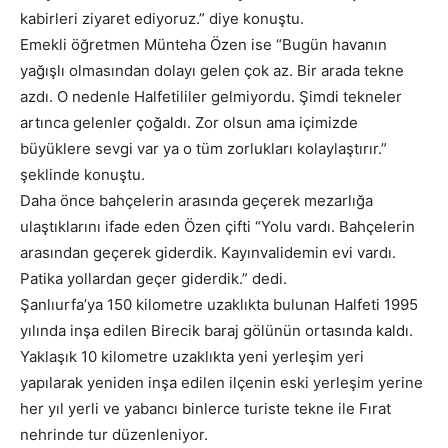
kabirleri ziyaret ediyoruz.” diye konuştu.
Emekli öğretmen Münteha Özen ise “Bugün havanın
yağışlı olmasından dolayı gelen çok az. Bir arada tekne
azdı. O nedenle Halfetililer gelmiyordu. Şimdi tekneler
artınca gelenler çoğaldı. Zor olsun ama içimizde
büyüklere sevgi var ya o tüm zorlukları kolaylaştırır.”
şeklinde konuştu.
Daha önce bahçelerin arasında geçerek mezarlığa
ulaştıklarını ifade eden Özen çifti “Yolu vardı. Bahçelerin
arasından geçerek giderdik. Kayınvalidemin evi vardı.
Patika yollardan geçer giderdik.” dedi.
Şanlıurfa’ya 150 kilometre uzaklıkta bulunan Halfeti 1995
yılında inşa edilen Birecik baraj gölünün ortasında kaldı.
Yaklaşık 10 kilometre uzaklıkta yeni yerleşim yeri
yapılarak yeniden inşa edilen ilçenin eski yerleşim yerine
her yıl yerli ve yabancı binlerce turiste tekne ile Fırat
nehrinde tur düzenleniyor.