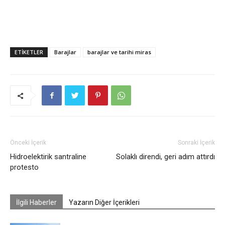
ETIKETLER
Barajlar
barajlar ve tarihi miras
Önceki İçerik
Sonraki İçerik
Hidroelektirik santraline
Solaklı direndi, geri adım attırdı
protesto
İlgili Haberler
Yazarın Diğer İçerikleri