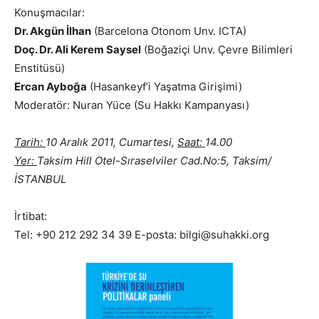
Konuşmacılar:
Dr. Akgün İlhan
(Barcelona Otonom Unv. ICTA)
Doç. Dr. Ali Kerem Saysel
(Boğaziçi Unv. Çevre Bilimleri
Enstitüsü)
Ercan Ayboğa
(Hasankeyf’i Yaşatma Girişimi)
Moderatör: Nuran Yüce (Su Hakkı Kampanyası)
Tarih:
10 Aralık 2011, Cumartesi,
Saat:
14.00
Yer:
Taksim Hill Otel-Sıraselviler Cad.No:5, Taksim/
İSTANBUL
İrtibat:
Tel: +90 212 292 34 39 E-posta: bilgi@suhakki.org