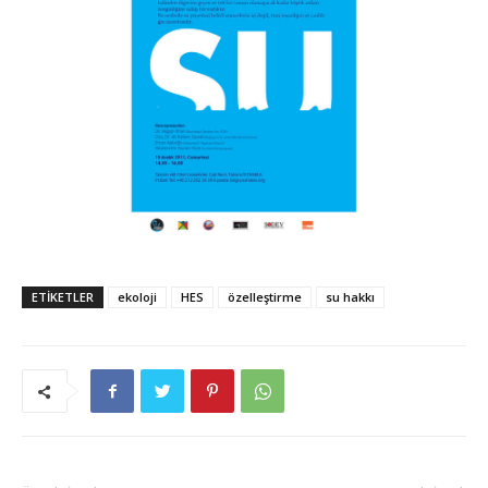
ETIKETLER
ekoloji
HES
özelleştirme
su hakkı