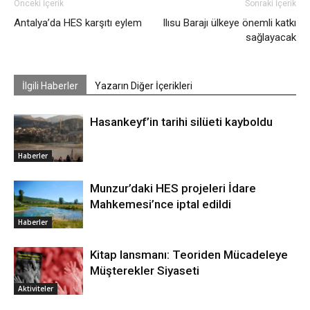
Önceki İçerik
Sonraki İçerik
Antalya’da HES karşıtı eylem
Ilısu Barajı ülkeye önemli katkı
sağlayacak
İlgili Haberler
Yazarın Diğer İçerikleri
Hasankeyf’in tarihi silüeti kayboldu
Haberler
Munzur’daki HES projeleri İdare
Mahkemesi’nce iptal edildi
Haberler
Kitap lansmanı: Teoriden Mücadeleye
Müşterekler Siyaseti
Aktiviteler