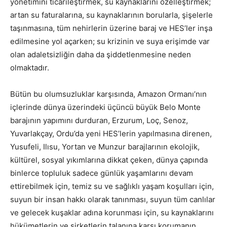
yönetimini ticarileştirmek, su kaynaklarını özelleştirmek;
artan su faturalarına, su kaynaklarının borularla, şişelerle
taşınmasına, tüm nehirlerin üzerine baraj ve HES’ler inşa
edilmesine yol açarken; su krizinin ve suya erişimde var
olan adaletsizliğin daha da şiddetlenmesine neden
olmaktadır.
Bütün bu olumsuzluklar karşısında, Amazon Ormanı’nın
içlerinde dünya üzerindeki üçüncü büyük Belo Monte
barajının yapımını durduran, Erzurum, Loç, Senoz,
Yuvarlakçay, Ordu’da yeni HES’lerin yapılmasına direnen,
Yusufeli, Ilısu, Yortan ve Munzur barajlarının ekolojik,
kültürel, sosyal yıkımlarına dikkat çeken, dünya çapında
binlerce topluluk sadece günlük yaşamlarını devam
ettirebilmek için, temiz su ve sağlıklı yaşam koşulları için,
suyun bir insan hakkı olarak tanınması, suyun tüm canlılar
ve gelecek kuşaklar adına korunması için, su kaynaklarını
hükümetlerin ve şirketlerin talanına karşı korumanın