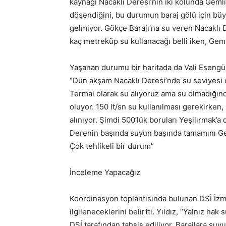
kaynağı Nacaklı Deresi’nin iki kolunda Geml
döşendiğini, bu durumun baraj gölü için büyük
gelmiyor. Gökçe Barajı’na su veren Nacaklı D
kaç metreküp su kullanacağı belli iken, Geml
Yaşanan durumu bir haritada da Vali Esengül
“Dün akşam Nacaklı Deresi’nde su seviyesi 
Termal olarak su alıyoruz ama su olmadığınd
oluyor. 150 lt/sn su kullanılması gerekirken,
alınıyor. Şimdi 500’lük boruları Yeşilırmak
Derenin başında suyun başında tamamını Geml
Çok tehlikeli bir durum”
İnceleme Yapacağız
Koordinasyon toplantısında bulunan DSİ İzm
ilgileneceklerini belirtti. Yıldız, “Yalnız hak
DSİ tarafından tahsis ediliyor. Barajlara suy