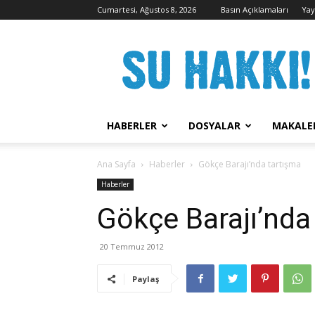
Cumartesi, Ağustos 8, 2026
Basın Açıklamaları
Yay
Su
Hakkı
Kampanyası
HABERLER
DOSYALAR
MAKALE
Ana Sayfa
Haberler
Gökçe Barajı’nda tartışma
Haberler
Gökçe Barajı’nda
20 Temmuz 2012
Paylaş