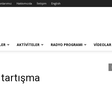
ınlarımız
Hakkımızda
İletişim
English
LER
AKTIVITELER
RADYO PROGRAMI
VIDEOLAR
 tartışma