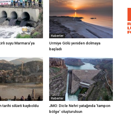
Haberler
irli suyu Marmara’ya
Urmiye Gölü yeniden dolmaya
başladı
Haberler
 tarihi silüeti kayboldu
JMO: Dicle Nehri yatağında ‘tampon
bölge’ oluşturulsun