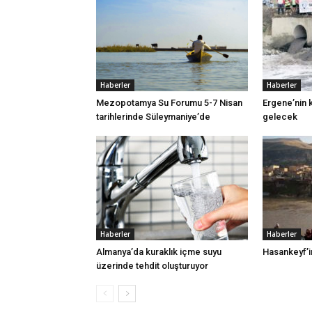
Haberler
Haberler
Mezopotamya Su Forumu 5-7 Nisan
Ergene’nin k
tarihlerinde Süleymaniye’de
gelecek
Haberler
Haberler
Almanya’da kuraklık içme suyu
Hasankeyf’in
üzerinde tehdit oluşturuyor