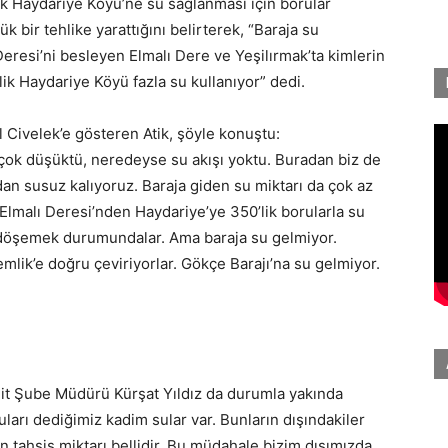
ik Haydariye Köyü’ne su sağlanması için borular
 bir tehlike yarattığını belirterek, “Baraja su
eresi’ni besleyen Elmalı Dere ve Yeşilırmak’ta kimlerin
ik Haydariye Köyü fazla su kullanıyor” dedi.
 Civelek’e gösteren Atik, şöyle konuştu:
çok düşüktü, neredeyse su akışı yoktu. Buradan biz de
an susuz kalıyoruz. Baraja giden su miktarı da çok az
 Elmalı Deresi’nden Haydariye’ye 350’lik borularla su
’a döşemek durumundalar. Ama baraja su gelmiyor.
ik’e doğru çeviriyorlar. Gökçe Barajı’na su gelmiyor.
it Şube Müdürü Kürşat Yıldız da durumla yakında
 suları dediğimiz kadim sular var. Bunların dışındakiler
un tahsis miktarı bellidir. Bu müdahale bizim dışımızda