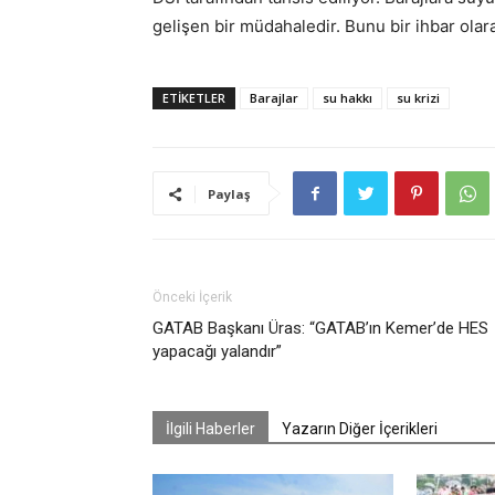
gelişen bir müdahaledir. Bunu bir ihbar olar
ETIKETLER
Barajlar
su hakkı
su krizi
Paylaş
Önceki İçerik
GATAB Başkanı Üras: “GATAB’ın Kemer’de HES
yapacağı yalandır”
İlgili Haberler
Yazarın Diğer İçerikleri