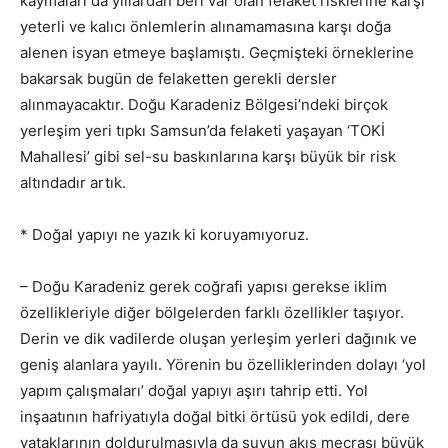
kaymaları da yıllardan beri var olan felaket risklerine karşı
yeterli ve kalıcı önlemlerin alınamamasına karşı doğa
alenen isyan etmeye başlamıştı. Geçmişteki örneklerine
bakarsak bugün de felaketten gerekli dersler
alınmayacaktır. Doğu Karadeniz Bölgesi’ndeki birçok
yerleşim yeri tıpkı Samsun’da felaketi yaşayan ‘TOKİ
Mahallesi’ gibi sel-su baskınlarına karşı büyük bir risk
altındadır artık.
* Doğal yapıyı ne yazık ki koruyamıyoruz.
– Doğu Karadeniz gerek coğrafi yapısı gerekse iklim
özellikleriyle diğer bölgelerden farklı özellikler taşıyor.
Derin ve dik vadilerde oluşan yerleşim yerleri dağınık ve
geniş alanlara yayılı. Yörenin bu özelliklerinden dolayı ‘yol
yapım çalışmaları’ doğal yapıyı aşırı tahrip etti. Yol
inşaatının hafriyatıyla doğal bitki örtüsü yok edildi, dere
yataklarının doldurulmasıyla da suyun akış mecrası büyük